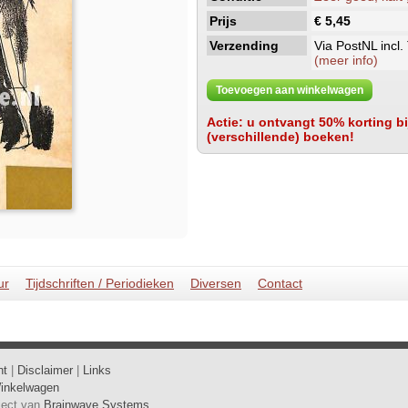
Prijs
€ 5,45
Verzending
Via PostNL incl.
(meer info)
Toevoegen aan winkelwagen
Actie: u ontvangt 50% korting bij
(verschillende) boeken!
ur
Tijdschriften / Periodieken
Diversen
Contact
ht
|
Disclaimer
|
Links
inkelwagen
oject van
Brainwave Systems
.