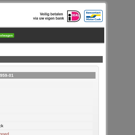
kelwagen
1959-01
ck
 goed