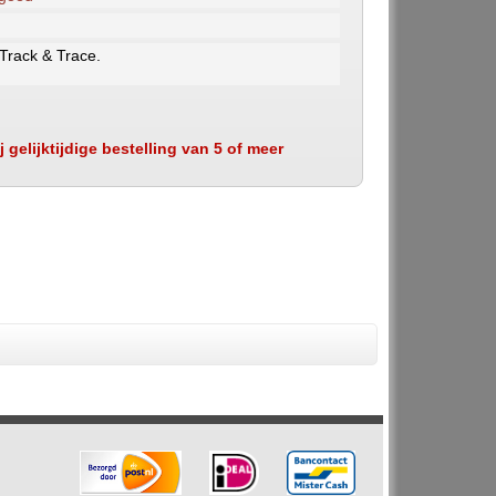
 Track & Trace.
 gelijktijdige bestelling van 5 of meer