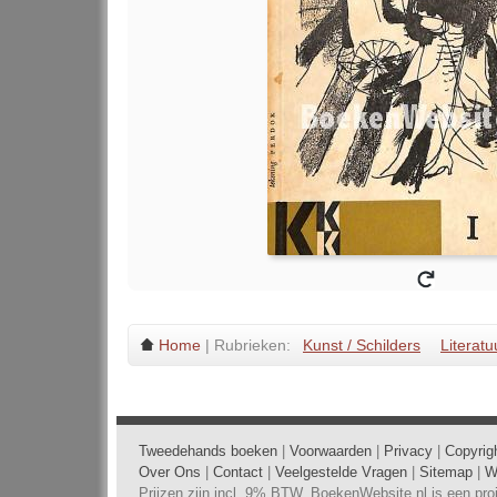
Home
| Rubrieken:
Kunst / Schilders
Literatu
Tweedehands boeken
|
Voorwaarden
|
Privacy
|
Copyrig
Over Ons
|
Contact
|
Veelgestelde Vragen
|
Sitemap
|
W
Prijzen zijn incl. 9% BTW. BoekenWebsite.nl is een pr