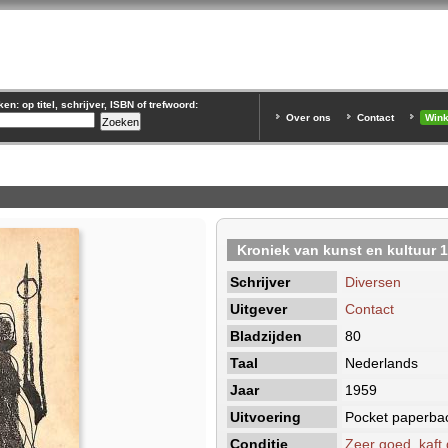
n: op titel, schrijver, ISBN of trefwoord:
Over ons
Contact
Win
n
Kroniek van kunst en kultuur 
Schrijver
Diversen
Uitgever
Contact
Bladzijden
80
Taal
Nederlands
Jaar
1959
Uitvoering
Pocket paperba
Conditie
Zeer goed, kaft