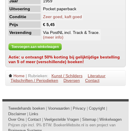
Jaar
1959
Uitvoering
Pocket paperback
Conditie
Zeer goed, kaft goed
Prijs
€ 5,45
Verzending
Via PostNL incl. Track & Trace.
(meer info)
Toevoegen aan winkelwagen
Actie: u ontvangt 50% korting bij gelijktijdige bestelling
van 5 of meer (verschillende) boeken!
Home
| Rubrieken:
Kunst / Schilders
Literatuur
Tijdschriften / Periodieken
Diversen
Contact
Tweedehands boeken
|
Voorwaarden
|
Privacy
|
Copyright
|
Disclaimer
|
Links
Over Ons
|
Contact
|
Veelgestelde Vragen
|
Sitemap
|
Winkelwagen
Prijzen zijn incl. 9% BTW. BoekenWebsite.nl is een project van
Brainwave Systems
.