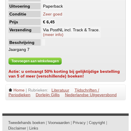
Uitvoering
Paperback
Conditie
Zeer goed
Prijs
€ 6,45
Verzending
Via PostNL incl. Track & Trace.
(meer info)
Beschrijving
Jaargang 7
Toevoegen aan winkelwagen
Actie: u ontvangt 50% korting bij gelijktijdige bestelling
van 5 of meer (verschillende) boeken!
Home
| Rubrieken:
Literatuur
Tijdschriften /
Periodieken
Dorleijn Gillis
Nederlandse Uitgeversbond
Tweedehands boeken
|
Voorwaarden
|
Privacy
|
Copyright
|
Disclaimer
|
Links