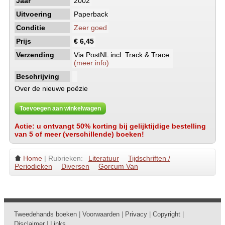
Jaar
2002
Uitvoering
Paperback
Conditie
Zeer goed
Prijs
€ 6,45
Verzending
Via PostNL incl. Track & Trace.
(meer info)
Beschrijving
Over de nieuwe poëzie
Toevoegen aan winkelwagen
Actie: u ontvangt 50% korting bij gelijktijdige bestelling
van 5 of meer (verschillende) boeken!
Home
| Rubrieken:
Literatuur
Tijdschriften /
Periodieken
Diversen
Gorcum Van
Tweedehands boeken
|
Voorwaarden
|
Privacy
|
Copyright
|
Disclaimer
|
Links