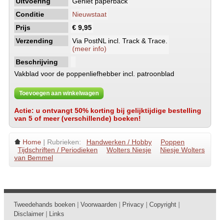
Uitvoering
Geniet paperback
Conditie
Nieuwstaat
Prijs
€ 9,95
Verzending
Via PostNL incl. Track & Trace.
(meer info)
Beschrijving
Vakblad voor de poppenliefhebber incl. patroonblad
Toevoegen aan winkelwagen
Actie: u ontvangt 50% korting bij gelijktijdige bestelling
van 5 of meer (verschillende) boeken!
Home
| Rubrieken:
Handwerken / Hobby
Poppen
Tijdschriften / Periodieken
Wolters Niesje
Niesje Wolters
van Bemmel
Tweedehands boeken
|
Voorwaarden
|
Privacy
|
Copyright
|
Disclaimer
|
Links