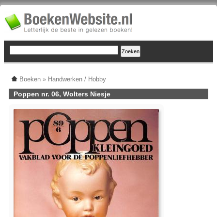
Boeken
»
Handwerken / Hobby
Poppen nr. 06, Wolters Niesje