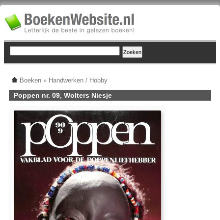
Boeken
»
Handwerken / Hobby
Poppen nr. 09, Wolters Niesje