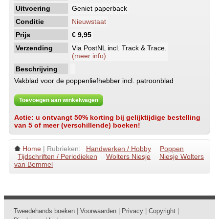
Uitvoering
Geniet paperback
Conditie
Nieuwstaat
Prijs
€ 9,95
Verzending
Via PostNL incl. Track & Trace.
(meer info)
Beschrijving
Vakblad voor de poppenliefhebber incl. patroonblad
Toevoegen aan winkelwagen
Actie: u ontvangt 50% korting bij gelijktijdige bestelling
van 5 of meer (verschillende) boeken!
Home
| Rubrieken:
Handwerken / Hobby
Poppen
Tijdschriften / Periodieken
Wolters Niesje
Niesje Wolters
van Bemmel
Tweedehands boeken
|
Voorwaarden
|
Privacy
|
Copyright
|