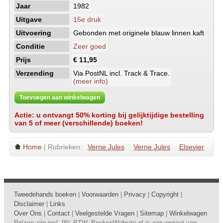
Jaar
1982
Uitgave
15e druk
Uitvoering
Gebonden met originele blauw linnen kaft
Conditie
Zeer goed
Prijs
€ 11,95
Verzending
Via PostNL incl. Track & Trace.
(meer info)
Toevoegen aan winkelwagen
Actie: u ontvangt 50% korting bij gelijktijdige bestelling
van 5 of meer (verschillende) boeken!
Home
| Rubrieken:
Verne Jules
Verne Jules
Elsevier
Tweedehands boeken
|
Voorwaarden
|
Privacy
|
Copyright
|
Disclaimer
|
Links
Over Ons
|
Contact
|
Veelgestelde Vragen
|
Sitemap
|
Winkelwagen
Prijzen zijn incl. 9% BTW. BoekenWebsite.nl is een project van