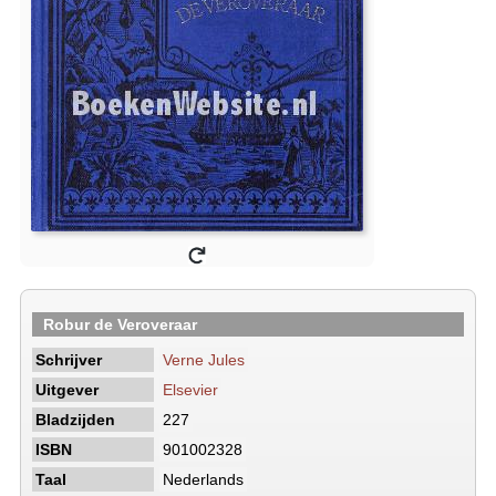
Robur de Veroveraar
Schrijver
Verne Jules
Uitgever
Elsevier
Bladzijden
227
ISBN
901002328
Taal
Nederlands