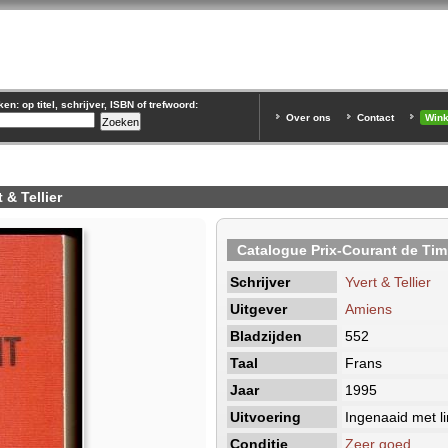
n: op titel, schrijver, ISBN of trefwoord:
Over ons
Contact
Win
 & Tellier
Catalogue Prix-Courant de Tim
Schrijver
Yvert & Tellier
Uitgever
Amiens
Bladzijden
552
Taal
Frans
Jaar
1995
Uitvoering
Ingenaaid met li
Conditie
Zeer goed