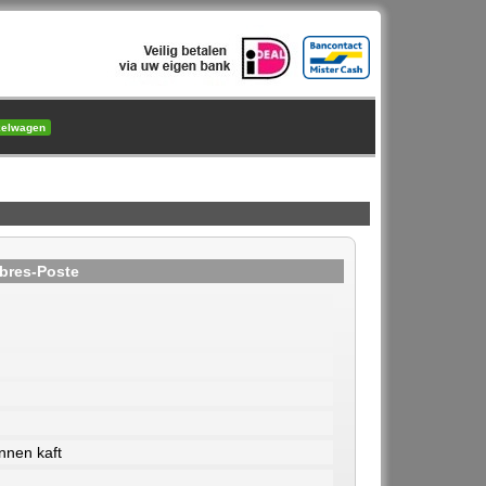
kelwagen
bres-Poste
nnen kaft