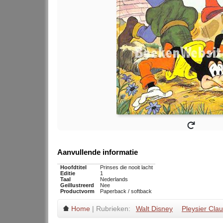
Aanvullende informatie
Hoofdtitel
Prinses die nooit lacht
Editie
1
Taal
Nederlands
Geillustreerd
Nee
Productvorm
Paperback / softback
Home
| Rubrieken:
Walt Disney
Pleysier Cla