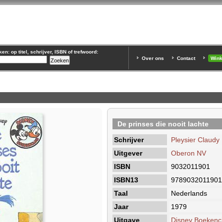
n: op titel, schrijver, ISBN of trefwoord:
Over ons
Contact
Win
De prinses die nooit lachte
Schrijver
Pleysier Claudy
Uitgever
Oberon NV
ISBN
9032011901
ISBN13
9789032011901
Taal
Nederlands
Jaar
1979
Uitgave
Disney Boekenc