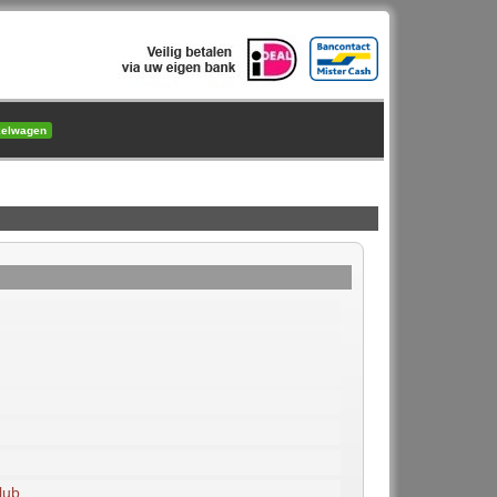
kelwagen
lub