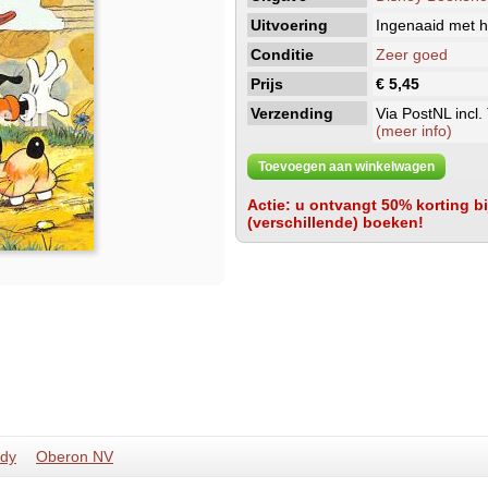
Uitvoering
Ingenaaid met h
Conditie
Zeer goed
Prijs
€ 5,45
Verzending
Via PostNL incl.
(meer info)
Toevoegen aan winkelwagen
Actie: u ontvangt 50% korting bij
(verschillende) boeken!
udy
Oberon NV