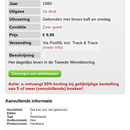
Jaar
1980
Uitgave
1e druk
Uitvoering
Gebonden met linnen kaft en omslag
Conditie
Zeer goed
Prijs
€ 9,95
Verzending
Via PostNL incl. Track & Trace.
(meer info)
Beschrijving
Het dagelijks leven in de Tweede Wereldoorlog.
Toevoegen aan winkelwagen
Actie: u ontvangt 50% korting bij gelijktijdige bestelling
van 5 of meer (verschillende) boeken!
Aanvullende informatie
Hoofdtitel
Dat kan ons niet gebeuren
Editie
1
Taal
Nederlands
Geillustreerd
Nee
Productvorm
Hardback