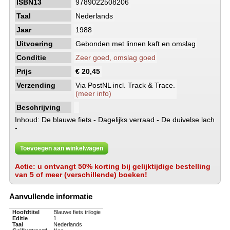
ISBN13
9789022508206
Taal
Nederlands
Jaar
1988
Uitvoering
Gebonden met linnen kaft en omslag
Conditie
Zeer goed, omslag goed
Prijs
€ 20,45
Verzending
Via PostNL incl. Track & Trace.
(meer info)
Beschrijving
Inhoud: De blauwe fiets - Dagelijks verraad - De duivelse lach
-
Toevoegen aan winkelwagen
Actie: u ontvangt 50% korting bij gelijktijdige bestelling
van 5 of meer (verschillende) boeken!
Aanvullende informatie
Hoofdtitel
Blauwe fiets trilogie
Editie
1
Taal
Nederlands