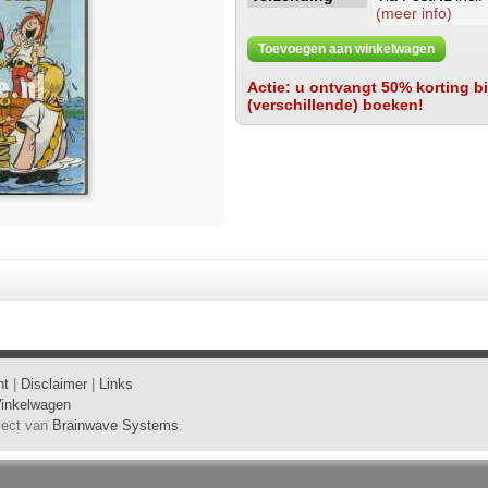
(meer info)
Toevoegen aan winkelwagen
Actie: u ontvangt 50% korting bij
(verschillende) boeken!
ht
|
Disclaimer
|
Links
inkelwagen
oject van
Brainwave Systems
.