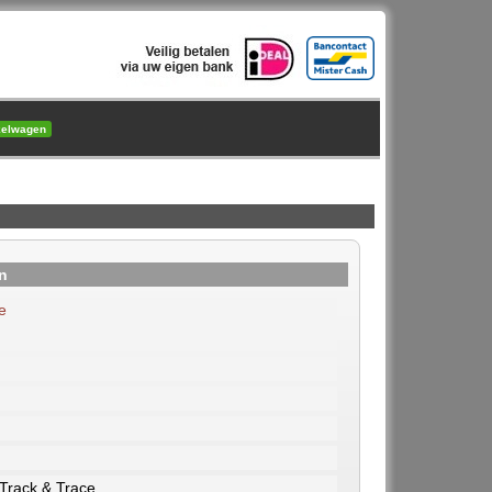
kelwagen
n
e
 Track & Trace.