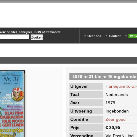
n: op titel, schrijver, ISBN of trefwoord:
Over ons
Contact
Win
1979 nr.31 t/m nr.46 ingebonde
Uitgever
Harlequin/Korall
Taal
Nederlands
Jaar
1979
Uitvoering
Ingebonden
Conditie
Zeer goed
Prijs
€ 30,95
Verzending
Via PostNL incl.