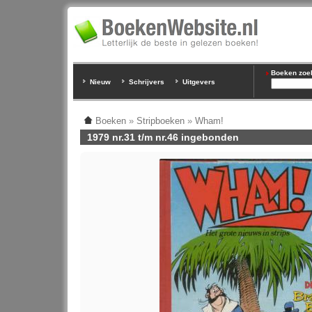
Boeken zoeke
Nieuw
Schrijvers
Uitgevers
Boeken
»
Stripboeken
»
Wham!
1979 nr.31 t/m nr.46 ingebonden