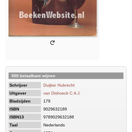
500 betaalbare wijnen
Schrijver
Duijker Hubrecht
Uitgever
van Dishoeck C.A.J.
Bladzijden
179
ISBN
9029632189
ISBN13
9789029632188
Taal
Nederlands