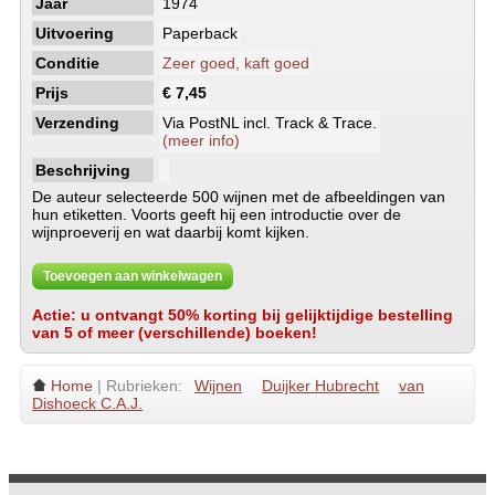
Jaar
1974
Uitvoering
Paperback
Conditie
Zeer goed, kaft goed
Prijs
€ 7,45
Verzending
Via PostNL incl. Track & Trace.
(meer info)
Beschrijving
De auteur selecteerde 500 wijnen met de afbeeldingen van
hun etiketten. Voorts geeft hij een introductie over de
wijnproeverij en wat daarbij komt kijken.
Toevoegen aan winkelwagen
Actie: u ontvangt 50% korting bij gelijktijdige bestelling
van 5 of meer (verschillende) boeken!
Home
| Rubrieken:
Wijnen
Duijker Hubrecht
van
Dishoeck C.A.J.