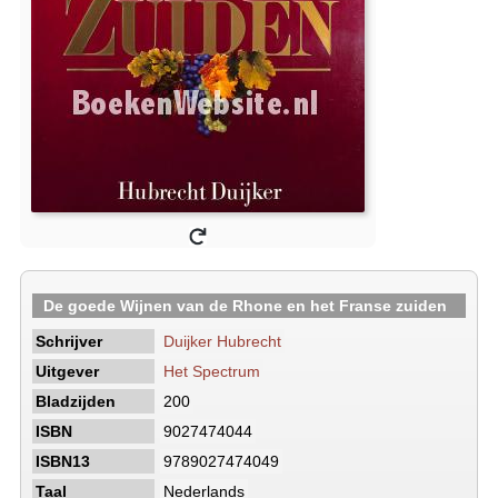
De goede Wijnen van de Rhone en het Franse zuiden
Schrijver
Duijker Hubrecht
Uitgever
Het Spectrum
Bladzijden
200
ISBN
9027474044
ISBN13
9789027474049
Taal
Nederlands