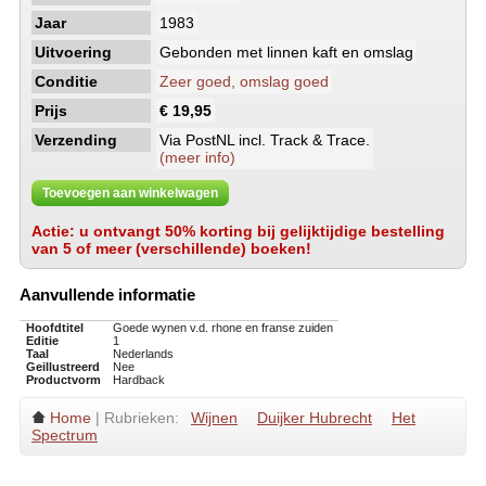
Jaar
1983
Uitvoering
Gebonden met linnen kaft en omslag
Conditie
Zeer goed, omslag goed
Prijs
€ 19,95
Verzending
Via PostNL incl. Track & Trace.
(meer info)
Toevoegen aan winkelwagen
Actie: u ontvangt 50% korting bij gelijktijdige bestelling
van 5 of meer (verschillende) boeken!
Aanvullende informatie
Hoofdtitel
Goede wynen v.d. rhone en franse zuiden
Editie
1
Taal
Nederlands
Geillustreerd
Nee
Productvorm
Hardback
Home
| Rubrieken:
Wijnen
Duijker Hubrecht
Het
Spectrum