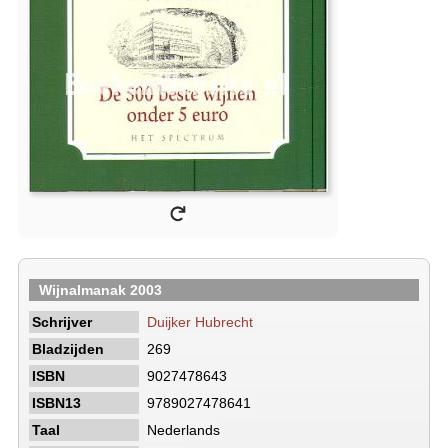
Wijnalmanak 2003
Schrijver
Duijker Hubrecht
Bladzijden
269
ISBN
9027478643
ISBN13
9789027478641
Taal
Nederlands