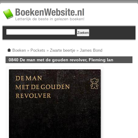
Boeken
»
Pockets
»
Zwarte beertje
»
James Bond
0840 De man met de gouden revolver, Fleming Ian