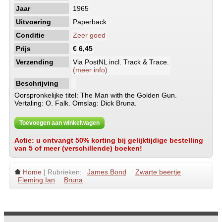
Jaar
1965
Uitvoering
Paperback
Conditie
Zeer goed
Prijs
€ 6,45
Verzending
Via PostNL incl. Track & Trace.
(meer info)
Beschrijving
Oorspronkelijke titel: The Man with the Golden Gun.
Vertaling: O. Falk. Omslag: Dick Bruna.
Toevoegen aan winkelwagen
Actie: u ontvangt 50% korting bij gelijktijdige bestelling
van 5 of meer (verschillende) boeken!
Home
| Rubrieken:
James Bond
Zwarte beertje
Fleming Ian
Bruna