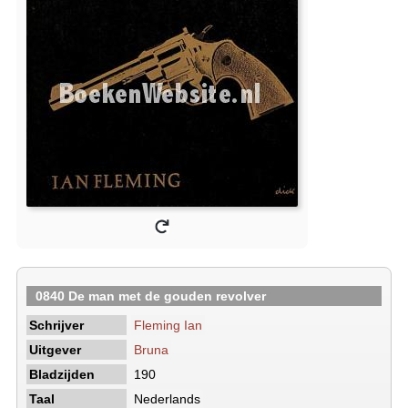
0840 De man met de gouden revolver
Schrijver
Fleming Ian
Uitgever
Bruna
Bladzijden
190
Taal
Nederlands