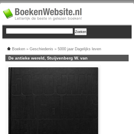
Boeken
»
Geschiedenis
»
5000 jaar Dagelijks leven
De antieke wereld, Stuijvenberg W. van