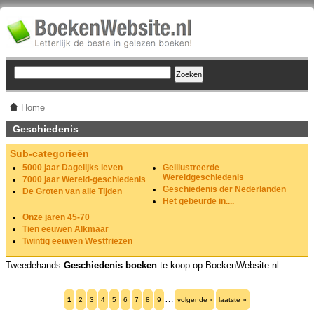
Home
Geschiedenis
Sub-categorieën
5000 jaar Dagelijks leven
Geillustreerde
Wereldgeschiedenis
7000 jaar Wereld-geschiedenis
Geschiedenis der Nederlanden
De Groten van alle Tijden
Het gebeurde in....
Onze jaren 45-70
Tien eeuwen Alkmaar
Twintig eeuwen Westfriezen
Tweedehands
Geschiedenis boeken
te koop op BoekenWebsite.nl.
…
1
2
3
4
5
6
7
8
9
volgende ›
laatste »