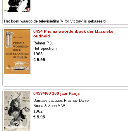
Het boek waarop de televisiefilm 'V for Victory' is gebaseerd
0454 Prisma woordenboek der klassieke
oudheid
Reimer P.J.
Het Spectrum
1963
€ 5.95
0459/460 100 jaar Parijs
Damase Jacques Frasnay Daniel
Bruna & Zoon A.W.
1962
€ 5.95