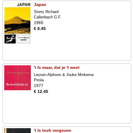
Japan
Storry Richard
Callenbach G.F.
1965
€ 6.45
't Is maar, dat je 't weet
Leysen Alphons & Jouke Minkema
Pirola
1977
€ 12.45
't Is toch vergeven