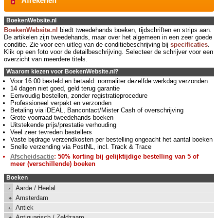
Afrekenen
BoekenWebsite.nl
BoekenWebsite.nl
biedt tweedehands boeken, tijdschriften en strips aan.
De artikelen zijn tweedehands, maar over het algemeen in een zeer goede
conditie. Zie voor een uitleg van de conditiebeschrijving bij
specificaties
.
Klik op een foto voor de detailbeschrijving. Selecteer de schrijver voor een
overzicht van meerdere titels.
Waarom kiezen voor BoekenWebsite.nl?
Voor 16:00 besteld en betaald: normaliter dezelfde werkdag verzonden
14 dagen niet goed, geld terug garantie
Eenvoudig bestellen, zonder registratieprocedure
Professioneel verpakt en verzonden
Betaling via iDEAL, Bancontact/Mister Cash of overschrijving
Grote voorraad tweedehands boeken
Uitstekende prijs/prestatie verhouding
Veel zeer tevreden bestellers
Vaste bijdrage verzendkosten per bestelling ongeacht het aantal boeken
Snelle verzending via PostNL, incl. Track & Trace
Afscheidsactie
: 50% korting bij gelijktijdige bestelling van 5 of
meer (verschillende) boeken
Boeken
Aarde / Heelal
Amsterdam
Antiek
Antiquarisch / Zeldzaam