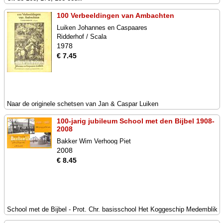
100 Verbeeldingen van Ambachten
Luiken Johannes en Caspaares
Ridderhof / Scala
1978
€ 7.45
Naar de originele schetsen van Jan & Caspar Luiken
100-jarig jubileum School met den Bijbel 1908-
2008
Bakker Wim Verhoog Piet
2008
€ 8.45
School met de Bijbel - Prot. Chr. basisschool Het Koggeschip Medemblik