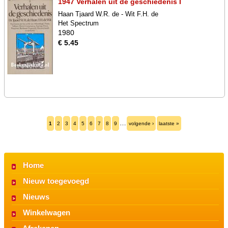
1947 Verhalen uit de geschiedenis I
Haan Tjaard W.R. de - Wit F.H. de
Het Spectrum
1980
€ 5.45
…
1
2
3
4
5
6
7
8
9
volgende ›
laatste »
Home
Nieuw toegevoegd
Nieuws
Winkelwagen