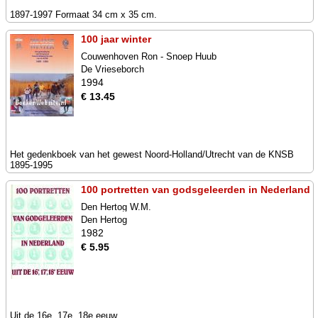
1897-1997 Formaat 34 cm x 35 cm.
100 jaar winter
Couwenhoven Ron - Snoep Huub
De Vrieseborch
1994
€ 13.45
Het gedenkboek van het gewest Noord-Holland/Utrecht van de KNSB
1895-1995
100 portretten van godsgeleerden in Nederland
Den Hertog W.M.
Den Hertog
1982
€ 5.95
Uit de 16e, 17e, 18e eeuw