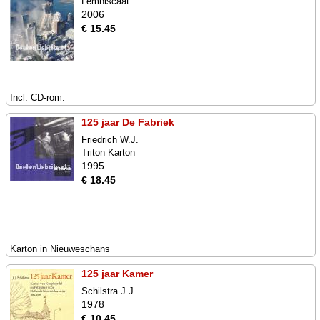
Lemniscaat
2006
€ 15.45
Incl. CD-rom.
125 jaar De Fabriek
Friedrich W.J.
Triton Karton
1995
€ 18.45
Karton in Nieuweschans
125 jaar Kamer
Schilstra J.J.
1978
€ 10.45