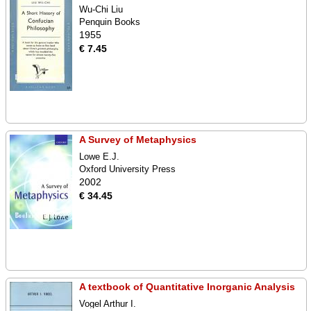
Wu-Chi Liu
Penquin Books
1955
€ 7.45
A Survey of Metaphysics
Lowe E.J.
Oxford University Press
2002
€ 34.45
A textbook of Quantitative Inorganic Analysis
Vogel Arthur I.