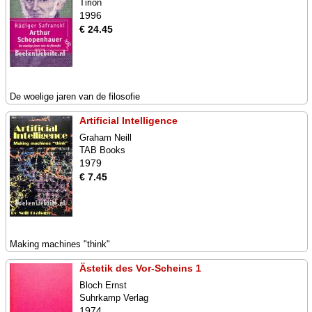
Tirion
1996
€ 24.45
De woelige jaren van de filosofie
Artificial Intelligence
Graham Neill
TAB Books
1979
€ 7.45
Making machines "think"
Ästetik des Vor-Scheins 1
Bloch Ernst
Suhrkamp Verlag
1974