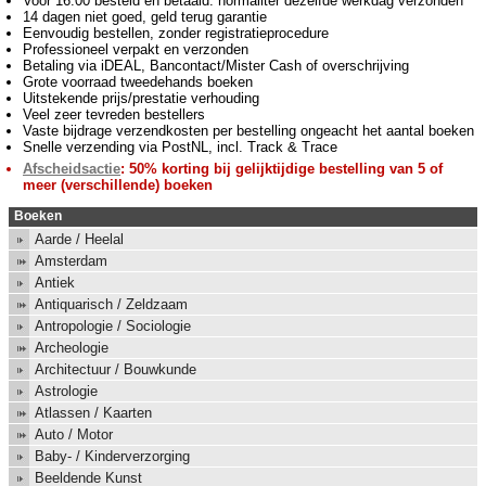
Voor 16:00 besteld en betaald: normaliter dezelfde werkdag verzonden
14 dagen niet goed, geld terug garantie
Eenvoudig bestellen, zonder registratieprocedure
Professioneel verpakt en verzonden
Betaling via iDEAL, Bancontact/Mister Cash of overschrijving
Grote voorraad tweedehands boeken
Uitstekende prijs/prestatie verhouding
Veel zeer tevreden bestellers
Vaste bijdrage verzendkosten per bestelling ongeacht het aantal boeken
Snelle verzending via PostNL, incl. Track & Trace
Afscheidsactie
: 50% korting bij gelijktijdige bestelling van 5 of
meer (verschillende) boeken
Boeken
Aarde / Heelal
Amsterdam
Antiek
Antiquarisch / Zeldzaam
Antropologie / Sociologie
Archeologie
Architectuur / Bouwkunde
Astrologie
Atlassen / Kaarten
Auto / Motor
Baby- / Kinderverzorging
Beeldende Kunst