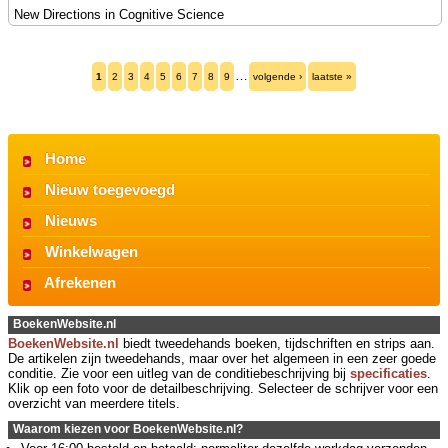
New Directions in Cognitive Science
…
1
2
3
4
5
6
7
8
9
volgende ›
laatste »
Home
Nieuw toegevoegd
Nieuws
Winkelwagen
Afrekenen
BoekenWebsite.nl
BoekenWebsite.nl
biedt tweedehands boeken, tijdschriften en strips aan.
De artikelen zijn tweedehands, maar over het algemeen in een zeer goede
conditie. Zie voor een uitleg van de conditiebeschrijving bij
specificaties
.
Klik op een foto voor de detailbeschrijving. Selecteer de schrijver voor een
overzicht van meerdere titels.
Waarom kiezen voor BoekenWebsite.nl?