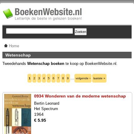
Home
Wetenschap
Tweedehands
Wetenschap boeken
te koop op BoekenWebsite.nl.
…
1
2
3
4
5
6
7
8
9
volgende ›
laatste »
0934 Wonderen van de moderne wetenschap
Bertin Leonard
Het Spectrum
1964
€ 5.95