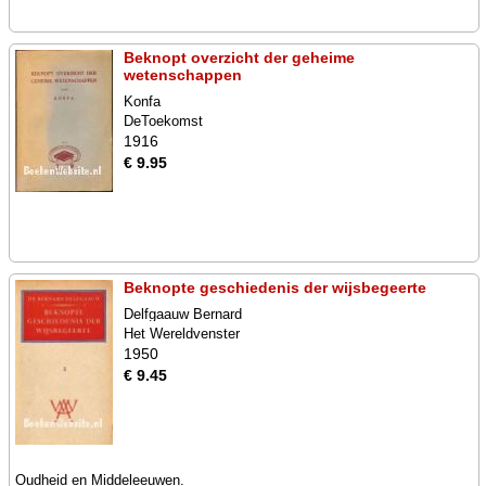
Beknopt overzicht der geheime
wetenschappen
Konfa
DeToekomst
1916
€ 9.95
Beknopte geschiedenis der wijsbegeerte
Delfgaauw Bernard
Het Wereldvenster
1950
€ 9.45
Oudheid en Middeleeuwen.