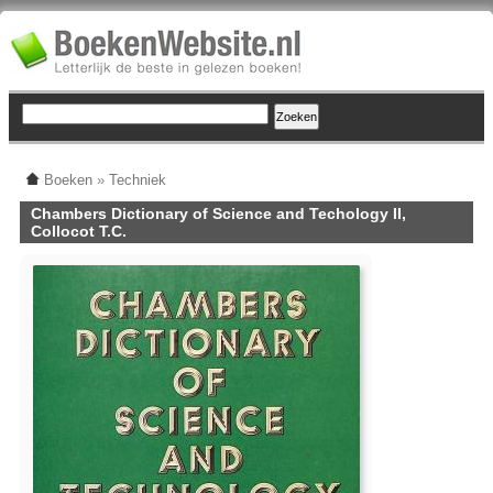
Boeken
»
Techniek
Chambers Dictionary of Science and Techology II,
Collocot T.C.