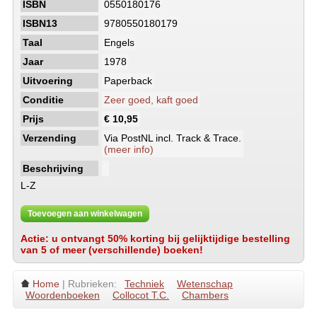
ISBN
0550180176
ISBN13
9780550180179
Taal
Engels
Jaar
1978
Uitvoering
Paperback
Conditie
Zeer goed, kaft goed
Prijs
€ 10,95
Verzending
Via PostNL incl. Track & Trace.
(meer info)
Beschrijving
L-Z
Toevoegen aan winkelwagen
Actie: u ontvangt 50% korting bij gelijktijdige bestelling
van 5 of meer (verschillende) boeken!
Home
| Rubrieken:
Techniek
Wetenschap
Woordenboeken
Collocot T.C.
Chambers