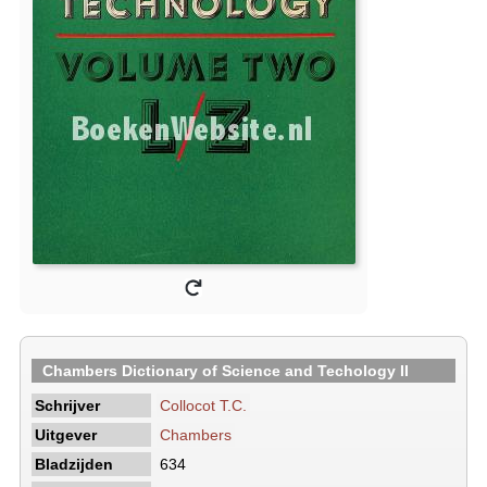
Chambers Dictionary of Science and Techology II
Schrijver
Collocot T.C.
Uitgever
Chambers
Bladzijden
634