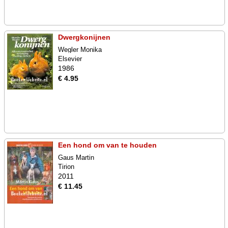
Dwergkonijnen
Wegler Monika
Elsevier
1986
€ 4.95
Een hond om van te houden
Gaus Martin
Tirion
2011
€ 11.45