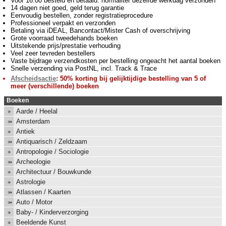
Voor 16:00 besteld en betaald: normaliter dezelfde werkdag verzonden
14 dagen niet goed, geld terug garantie
Eenvoudig bestellen, zonder registratieprocedure
Professioneel verpakt en verzonden
Betaling via iDEAL, Bancontact/Mister Cash of overschrijving
Grote voorraad tweedehands boeken
Uitstekende prijs/prestatie verhouding
Veel zeer tevreden bestellers
Vaste bijdrage verzendkosten per bestelling ongeacht het aantal boeken
Snelle verzending via PostNL, incl. Track & Trace
Afscheidsactie
: 50% korting bij gelijktijdige bestelling van 5 of
meer (verschillende) boeken
Boeken
Aarde / Heelal
Amsterdam
Antiek
Antiquarisch / Zeldzaam
Antropologie / Sociologie
Archeologie
Architectuur / Bouwkunde
Astrologie
Atlassen / Kaarten
Auto / Motor
Baby- / Kinderverzorging
Beeldende Kunst