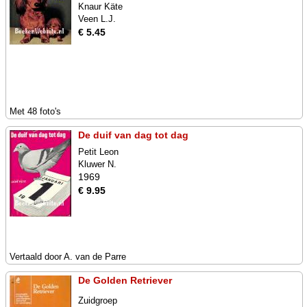
Knaur Käte
Veen L.J.
€ 5.45
Met 48 foto's
De duif van dag tot dag
Petit Leon
Kluwer N.
1969
€ 9.95
Vertaald door A. van de Parre
De Golden Retriever
Zuidgroep