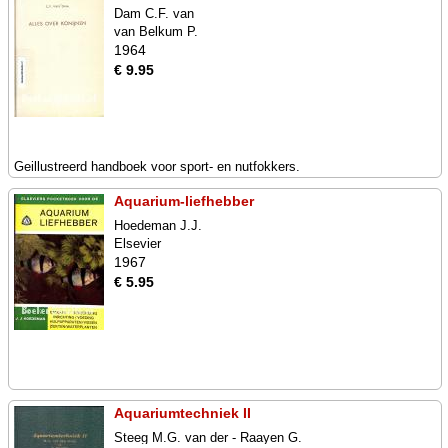
Dam C.F. van
van Belkum P.
1964
€ 9.95
Geillustreerd handboek voor sport- en nutfokkers.
Aquarium-liefhebber
Hoedeman J.J.
Elsevier
1967
€ 5.95
Aquariumtechniek II
Steeg M.G. van der - Raayen G.