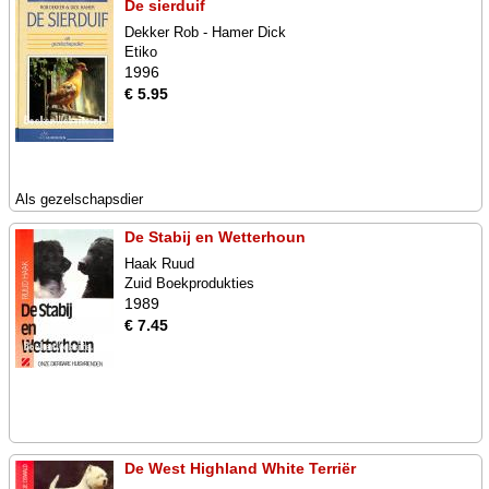
De sierduif
Dekker Rob - Hamer Dick
Etiko
1996
€ 5.95
Als gezelschapsdier
De Stabij en Wetterhoun
Haak Ruud
Zuid Boekprodukties
1989
€ 7.45
De West Highland White Terriër