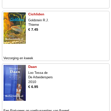
Cichliden
Goldstein R.J.
Thieme
€ 7.45
Verzorging en kweek
Daan
Loo Tessa de
De Arbeiderspers
2010
€ 6.95
Een Portugees op voetkussentjes van fluweel