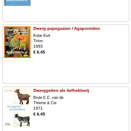
Dwerg-papegaaien / Agaporniden
Kolar Kurt
Tirion
1993
€ 6.45
Dwerggeiten als liefhebberij
Brule E.E. van de
Thieme & Cie
1971
€ 6.45