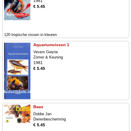
1981
€ 5.45
120 tropische vissen in kleuren
Aquariumvissen 1
Vevers Gwyne
Zomer & Keuning
1981
€ 5.45
Baas
Dobbe Jan
Dierenbescherming
€ 5.45