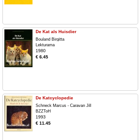
De Kat als Huisdier
Bouland Birgitta
Lekturama
1980
€ 6.45
De Katcyclopedie
Schneck Marcus - Caravan Jill
BZZToH
1993
€ 11.45