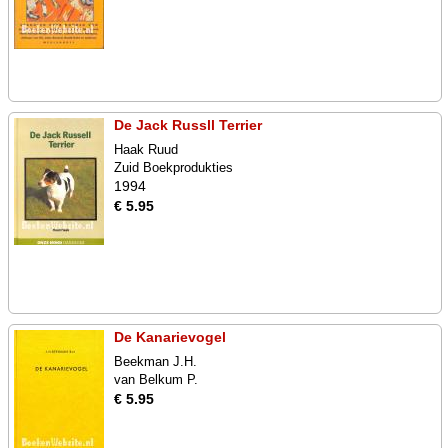
De Jack Russll Terrier
Haak Ruud
Zuid Boekprodukties
1994
€ 5.95
De Kanarievogel
Beekman J.H.
van Belkum P.
€ 5.95