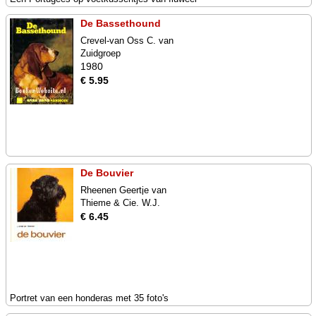
De Bassethound
Crevel-van Oss C. van
Zuidgroep
1980
€ 5.95
De Bouvier
Rheenen Geertje van
Thieme & Cie. W.J.
€ 6.45
Portret van een honderas met 35 foto's