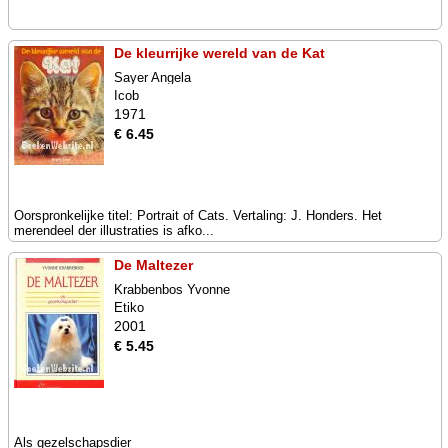
De kleurrijke wereld van de Kat
Sayer Angela
Icob
1971
€ 6.45
Oorspronkelijke titel: Portrait of Cats. Vertaling: J. Honders. Het
merendeel der illustraties is afko...
De Maltezer
Krabbenbos Yvonne
Etiko
2001
€ 5.45
Als gezelschapsdier