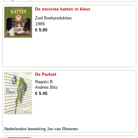
De mooiste katten in kleur
Zuid Boekprodukties
1985
€ 5.95
De Parkiet
Ragotzi B.
Andries Blitz
€ 5.45
Nederlandse bewerking Jan van Rheenen