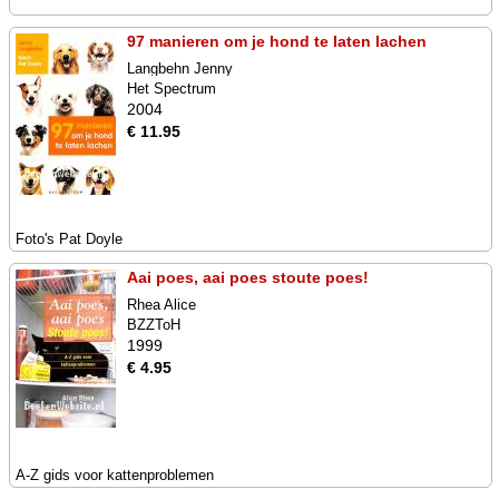
97 manieren om je hond te laten lachen
Langbehn Jenny
Het Spectrum
2004
€ 11.95
Foto's Pat Doyle
Aai poes, aai poes stoute poes!
Rhea Alice
BZZToH
1999
€ 4.95
A-Z gids voor kattenproblemen