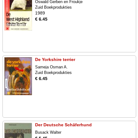
Oswald Gerben en Froukje
Zuid Boekprodukties
1989
€ 6.45
De Yorkshire terrier
Sameja Osman A.
Zuid Boekprodukties
€ 6.45
Der Deutsche Schäferhund
Busack Walter