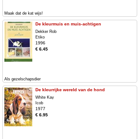
Maak dat de kat wijs!
De kleurmuis en muis-achtigen
Dekker Rob
Etiko
1996
€ 6.45
Als gezelschapsdier
De kleurrijke wereld van de hond
White Kay
Icob
1977
€ 6.95