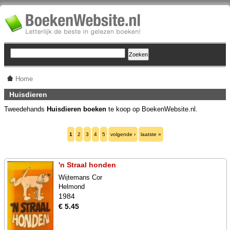
Home
Huisdieren
Tweedehands
Huisdieren boeken
te koop op BoekenWebsite.nl.
1
2
3
4
5
volgende ›
laatste »
'n Straal honden
Wijtemans Cor
Helmond
1984
€ 5.45