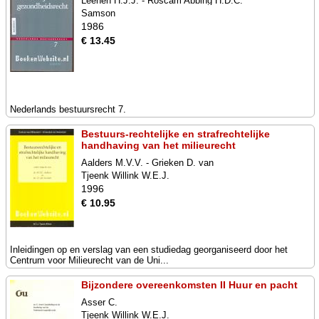
Leenen H.J.J. - Roscam Abbing H.D.C.
Samson
1986
€ 13.45
Nederlands bestuursrecht 7.
Bestuurs-rechtelijke en strafrechtelijke
handhaving van het milieurecht
Aalders M.V.V. - Grieken D. van
Tjeenk Willink W.E.J.
1996
€ 10.95
Inleidingen op en verslag van een studiedag georganiseerd door het
Centrum voor Milieurecht van de Uni...
Bijzondere overeenkomsten II Huur en pacht
Asser C.
Tjeenk Willink W.E.J.