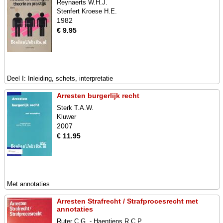
Reynaerts W.H.J.
Stenfert Kroese H.E.
1982
€ 9.95
Deel I: Inleiding, schets, interpretatie
Arresten burgerlijk recht
Sterk T.A.W.
Kluwer
2007
€ 11.95
Met annotaties
Arresten Strafrecht / Strafprocesrecht met
annotaties
Ruter C.G. - Haentjens R.C.P.