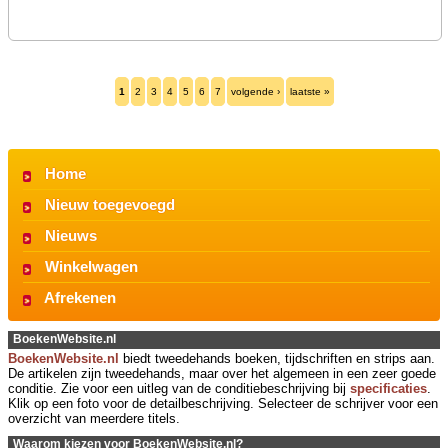
1
2
3
4
5
6
7
volgende ›
laatste »
Home
Nieuw toegevoegd
Nieuws
Winkelwagen
Afrekenen
BoekenWebsite.nl
BoekenWebsite.nl
biedt tweedehands boeken, tijdschriften en strips aan.
De artikelen zijn tweedehands, maar over het algemeen in een zeer goede
conditie. Zie voor een uitleg van de conditiebeschrijving bij
specificaties
.
Klik op een foto voor de detailbeschrijving. Selecteer de schrijver voor een
overzicht van meerdere titels.
Waarom kiezen voor BoekenWebsite.nl?