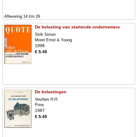
Aflevering 14 t/m 26
De belasting van startende ondernemers
Strik Simon
Moret Ernst & Young
1998
€ 5.45
De belastingen
Veurtjes H.H.
Prins
1987
€ 5.45