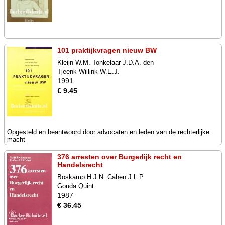
101 praktijkvragen nieuw BW
Kleijn W.M. Tonkelaar J.D.A. den
Tjeenk Willink W.E.J.
1991
€ 9.45
Opgesteld en beantwoord door advocaten en leden van de rechterlijke
macht
376 arresten over Burgerlijk recht en
Handelsrecht
Boskamp H.J.N. Cahen J.L.P.
Gouda Quint
1987
€ 36.45