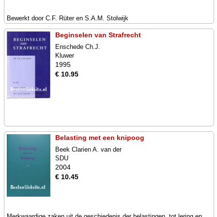
Bewerkt door C.F. Rüter en S.A.M. Stolwijk
Beginselen van Strafrecht
Enschede Ch.J.
Kluwer
1995
€ 10.95
Belasting met een knipoog
Beek Clarien A. van der
SDU
2004
€ 10.45
Merkwaardige zaken uit de geschiedenis der belastingen, tot lering en