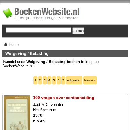
Home
Wetgeving / Belasting
Tweedehands
Wetgeving / Belasting boeken
te koop op
BoekenWebsite.nl.
1
2
3
4
5
6
7
volgende ›
laatste »
100 vragen over echtscheiding
Jagt M.C. van der
Het Spectrum
1978
€ 5.45