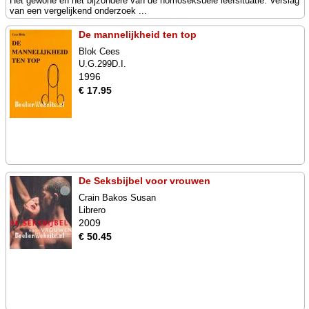
Het gewone en het bijzondere van de homoseksuele leefsituatie. Verslag
van een vergelijkend onderzoek ...
De mannelijkheid ten top
Blok Cees
U.G.299D.I.
1996
€ 17.95
De Seksbijbel voor vrouwen
Crain Bakos Susan
Librero
2009
€ 50.45