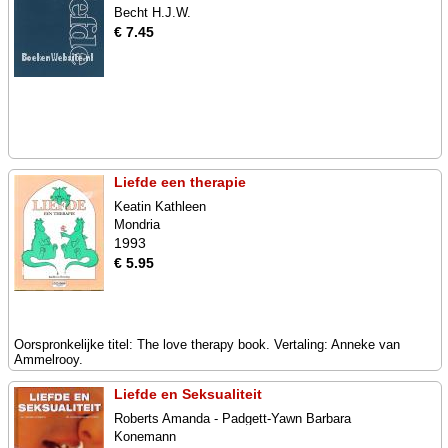
Becht H.J.W.
€ 7.45
Liefde een therapie
Keatin Kathleen
Mondria
1993
€ 5.95
Oorspronkelijke titel: The love therapy book. Vertaling: Anneke van
Ammelrooy.
Liefde en Seksualiteit
Roberts Amanda - Padgett-Yawn Barbara
Konemann