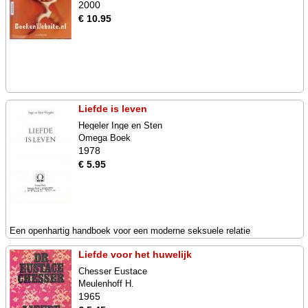
2000
€ 10.95
Liefde is leven
Hegeler Inge en Sten
Omega Boek
1978
€ 5.95
Een openhartig handboek voor een moderne seksuele relatie
Liefde voor het huwelijk
Chesser Eustace
Meulenhoff H.
1965