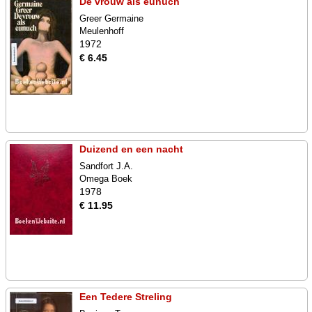
De vrouw als eunuch
Greer Germaine
Meulenhoff
1972
€ 6.45
Duizend en een nacht
Sandfort J.A.
Omega Boek
1978
€ 11.95
Een Tedere Streling