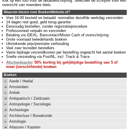
Klik op een foto voor de detailbeschrijving. Selecteer de schrijver voor een
overzicht van meerdere titels.
Waarom kiezen voor BoekenWebsite.nl?
Voor 16:00 besteld en betaald: normaliter dezelfde werkdag verzonden
14 dagen niet goed, geld terug garantie
Eenvoudig bestellen, zonder registratieprocedure
Professioneel verpakt en verzonden
Betaling via iDEAL, Bancontact/Mister Cash of overschrijving
Grote voorraad tweedehands boeken
Uitstekende prijs/prestatie verhouding
Veel zeer tevreden bestellers
Vaste bijdrage verzendkosten per bestelling ongeacht het aantal boeken
Snelle verzending via PostNL, incl. Track & Trace
Afscheidsactie
: 50% korting bij gelijktijdige bestelling van 5 of
meer (verschillende) boeken
Boeken
Aarde / Heelal
Amsterdam
Antiek
Antiquarisch / Zeldzaam
Antropologie / Sociologie
Archeologie
Architectuur / Bouwkunde
Astrologie
Atlassen / Kaarten