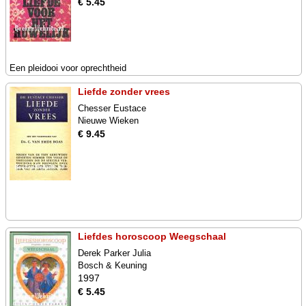
€ 5.45
Een pleidooi voor oprechtheid
Liefde zonder vrees
Chesser Eustace
Nieuwe Wieken
€ 9.45
Liefdes horoscoop Weegschaal
Derek Parker Julia
Bosch & Keuning
1997
€ 5.45