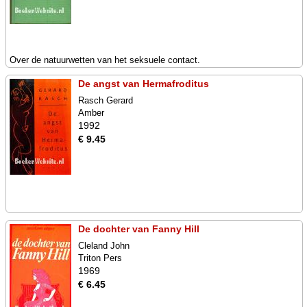
Over de natuurwetten van het seksuele contact.
De angst van Hermafroditus
Rasch Gerard
Amber
1992
€ 9.45
De dochter van Fanny Hill
Cleland John
Triton Pers
1969
€ 6.45