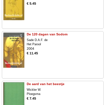
€ 5.45
De 120 dagen van Sodom
Sade D.A.F. de
Het Parool
2004
€ 11.45
De aard van het beestje
Wickler W.
Ploegsma
€ 7.45