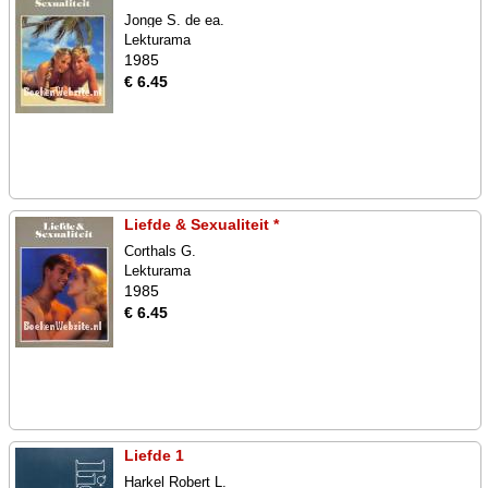
Jonge S. de ea.
Lekturama
1985
€ 6.45
Liefde & Sexualiteit *
Corthals G.
Lekturama
1985
€ 6.45
Liefde 1
Harkel Robert L.