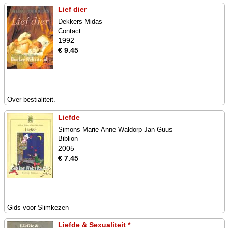
Lief dier
Dekkers Midas
Contact
1992
€ 9.45
Over bestialiteit.
Liefde
Simons Marie-Anne Waldorp Jan Guus
Biblion
2005
€ 7.45
Gids voor Slimkezen
Liefde & Sexualiteit *