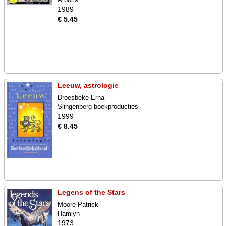
1989
€ 5.45
Leeuw, astrologie
Droesbeke Erna
Slingenberg boekproducties
1999
€ 8.45
Legens of the Stars
Moore Patrick
Hamlyn
1973