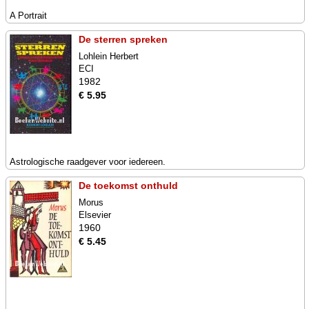
A Portrait
De sterren spreken
Lohlein Herbert
ECI
1982
€ 5.95
Astrologische raadgever voor iedereen.
De toekomst onthuld
Morus
Elsevier
1960
€ 5.45