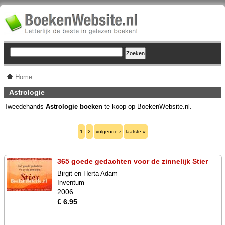
Home
Astrologie
Tweedehands
Astrologie boeken
te koop op BoekenWebsite.nl.
1
2
volgende ›
laatste »
365 goede gedachten voor de zinnelijk Stier
Birgit en Herta Adam
Inventum
2006
€ 6.95