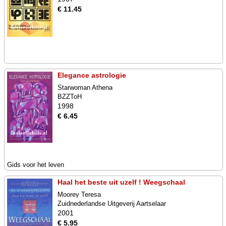
€ 11.45
Elegance astrologie
Starwoman Athena
BZZToH
1998
€ 6.45
Gids voor het leven
Haal het beste uit uzelf ! Weegschaal
Moorey Teresa
Zuidnederlandse Uitgeverij Aartselaar
2001
€ 5.95