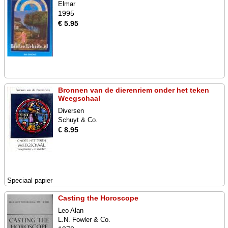
Elmar
1995
€ 5.95
Bronnen van de dierenriem onder het teken
Weegschaal
Diversen
Schuyt & Co.
€ 8.95
Speciaal papier
Casting the Horoscope
Leo Alan
L.N. Fowler & Co.