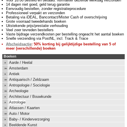
Voor 16:00 besteld en betaald: normaliter dezelfde werkdag verzonden
14 dagen niet goed, geld terug garantie
Eenvoudig bestellen, zonder registratieprocedure
Professioneel verpakt en verzonden
Betaling via iDEAL, Bancontact/Mister Cash of overschrijving
Grote voorraad tweedehands boeken
Uitstekende prijs/prestatie verhouding
Veel zeer tevreden bestellers
Vaste bijdrage verzendkosten per bestelling ongeacht het aantal boeken
Snelle verzending via PostNL, incl. Track & Trace
Afscheidsactie
: 50% korting bij gelijktijdige bestelling van 5 of
meer (verschillende) boeken
Boeken
Aarde / Heelal
Amsterdam
Antiek
Antiquarisch / Zeldzaam
Antropologie / Sociologie
Archeologie
Architectuur / Bouwkunde
Astrologie
Atlassen / Kaarten
Auto / Motor
Baby- / Kinderverzorging
Beeldende Kunst