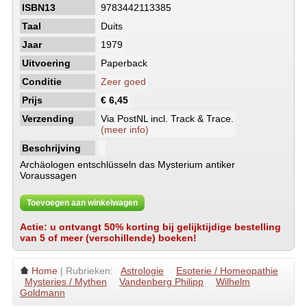
ISBN13
9783442113385
Taal
Duits
Jaar
1979
Uitvoering
Paperback
Conditie
Zeer goed
Prijs
€ 6,45
Verzending
Via PostNL incl. Track & Trace.
(meer info)
Beschrijving
Archäologen entschlüsseln das Mysterium antiker
Voraussagen
Toevoegen aan winkelwagen
Actie: u ontvangt 50% korting bij gelijktijdige bestelling
van 5 of meer (verschillende) boeken!
Home
| Rubrieken:
Astrologie
Esoterie / Homeopathie
Mysteries / Mythen
Vandenberg Philipp
Wilhelm
Goldmann