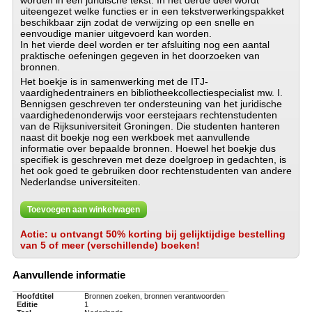
worden in een juridische tekst. In het derde deel wordt
uiteengezet welke functies er in een tekstverwerkingspakket
beschikbaar zijn zodat de verwijzing op een snelle en
eenvoudige manier uitgevoerd kan worden.
In het vierde deel worden er ter afsluiting nog een aantal
praktische oefeningen gegeven in het doorzoeken van
bronnen.
Het boekje is in samenwerking met de ITJ-
vaardighedentrainers en bibliotheekcollectiespecialist mw. I.
Bennigsen geschreven ter ondersteuning van het juridische
vaardighedenonderwijs voor eerstejaars rechtenstudenten
van de Rijksuniversiteit Groningen. Die studenten hanteren
naast dit boekje nog een werkboek met aanvullende
informatie over bepaalde bronnen. Hoewel het boekje dus
specifiek is geschreven met deze doelgroep in gedachten, is
het ook goed te gebruiken door rechtenstudenten van andere
Nederlandse universiteiten.
Toevoegen aan winkelwagen
Actie: u ontvangt 50% korting bij gelijktijdige bestelling
van 5 of meer (verschillende) boeken!
Aanvullende informatie
Hoofdtitel
Bronnen zoeken, bronnen verantwoorden
Editie
1