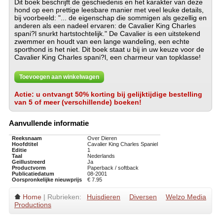
Dit boek beschrijft de geschiedenis en het karakter van deze
hond op een prettige leesbare manier met veel leuke details,
bij voorbeeld: "... de eigenschap die sommigen als gezellig en
anderen als een nadeel ervaren: de Cavalier King Charles
spani?l snurkt hartstochtelijk." De Cavalier is een uitstekend
zwemmer en houdt van een lange wandeling, een echte
sporthond is het niet. Dit boek staat u bij in uw keuze voor de
Cavalier King Charles spani?l, een charmeur van topklasse!
Toevoegen aan winkelwagen
Actie: u ontvangt 50% korting bij gelijktijdige bestelling
van 5 of meer (verschillende) boeken!
Aanvullende informatie
Reeksnaam
Over Dieren
Hoofdtitel
Cavalier King Charles Spaniel
Editie
1
Taal
Nederlands
Geillustreerd
Ja
Productvorm
Paperback / softback
Publicatiedatum
08-2001
Oorspronkelijke nieuwprijs
€ 7.95
Home
| Rubrieken:
Huisdieren
Diversen
Welzo Media
Productions