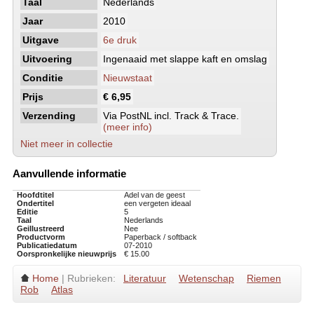
Taal
Nederlands
Jaar
2010
Uitgave
6e druk
Uitvoering
Ingenaaid met slappe kaft en omslag
Conditie
Nieuwstaat
Prijs
€ 6,95
Verzending
Via PostNL incl. Track & Trace.
(meer info)
Niet meer in collectie
Aanvullende informatie
Hoofdtitel
Adel van de geest
Ondertitel
een vergeten ideaal
Editie
5
Taal
Nederlands
Geillustreerd
Nee
Productvorm
Paperback / softback
Publicatiedatum
07-2010
Oorspronkelijke nieuwprijs
€ 15.00
Home
| Rubrieken:
Literatuur
Wetenschap
Riemen
Rob
Atlas