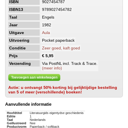
ISBN
9027454787
ISBN13
9789027454782
Taal
Engels
Jaar
1982
Uitgave
Aula
Uitvoering
Pocket paperback
Conditie
Zeer goed, kaft goed
Prijs
€ 5,95
Verzending
Via PostNL incl. Track & Trace.
(meer info)
Toevoegen aan winkelwagen
Actie: u ontvangt 50% korting bij gelijktijdige bestelling
van 5 of meer (verschillende) boeken!
Aanvullende informatie
Hoofdtitel
Literatuurgids eigentydse geschiedenis
Editie
1
Taal
Nederlands
Geillustreerd
Nee
Productvorm
Paperback / softback