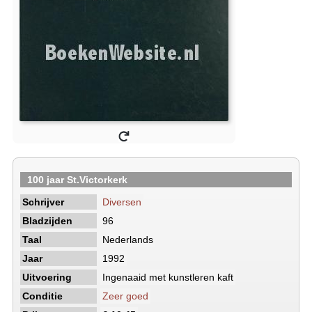
100 jaar St.Victorkerk
Schrijver
Diversen
Bladzijden
96
Taal
Nederlands
Jaar
1992
Uitvoering
Ingenaaid met kunstleren kaft
Conditie
Zeer goed