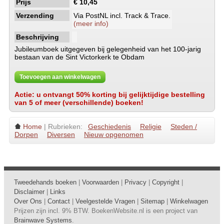
Prijs
€ 10,45
Verzending
Via PostNL incl. Track & Trace.
(meer info)
Beschrijving
Jubileumboek uitgegeven bij gelegenheid van het 100-jarig
bestaan van de Sint Victorkerk te Obdam
Toevoegen aan winkelwagen
Actie: u ontvangt 50% korting bij gelijktijdige bestelling
van 5 of meer (verschillende) boeken!
Home
| Rubrieken:
Geschiedenis
Religie
Steden /
Dorpen
Diversen
Nieuw opgenomen
Tweedehands boeken
|
Voorwaarden
|
Privacy
|
Copyright
|
Disclaimer
|
Links
Over Ons
|
Contact
|
Veelgestelde Vragen
|
Sitemap
|
Winkelwagen
Prijzen zijn incl. 9% BTW. BoekenWebsite.nl is een project van
Brainwave Systems
.