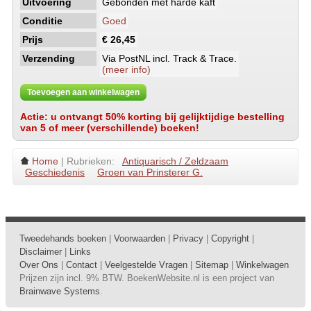
Uitvoering
Gebonden met harde kaft
Conditie
Goed
Prijs
€ 26,45
Verzending
Via PostNL incl. Track & Trace.
(meer info)
Toevoegen aan winkelwagen
Actie: u ontvangt 50% korting bij gelijktijdige bestelling
van 5 of meer (verschillende) boeken!
Home
| Rubrieken:
Antiquarisch / Zeldzaam
Geschiedenis
Groen van Prinsterer G.
Tweedehands boeken
|
Voorwaarden
|
Privacy
|
Copyright
|
Disclaimer
|
Links
Over Ons
|
Contact
|
Veelgestelde Vragen
|
Sitemap
|
Winkelwagen
Prijzen zijn incl. 9% BTW. BoekenWebsite.nl is een project van
Brainwave Systems
.