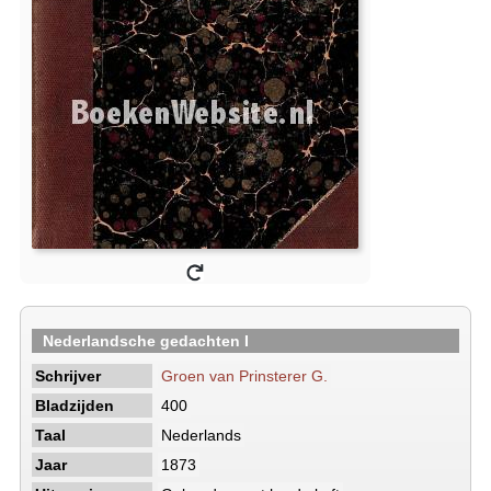
Nederlandsche gedachten I
Schrijver
Groen van Prinsterer G.
Bladzijden
400
Taal
Nederlands
Jaar
1873