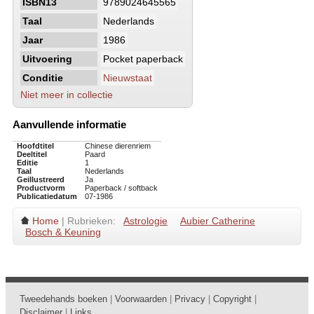
ISBN13
9789024645565
Taal
Nederlands
Jaar
1986
Uitvoering
Pocket paperback
Conditie
Nieuwstaat
Niet meer in collectie
Aanvullende informatie
Hoofdtitel
Chinese dierenriem
Deeltitel
Paard
Editie
1
Taal
Nederlands
Geillustreerd
Ja
Productvorm
Paperback / softback
Publicatiedatum
07-1986
Home
| Rubrieken:
Astrologie
Aubier Catherine
Bosch & Keuning
Tweedehands boeken
|
Voorwaarden
|
Privacy
|
Copyright
|
Disclaimer
|
Links