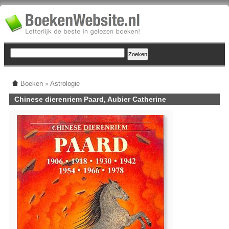
Boeken
»
Astrologie
Chinese dierenriem Paard, Aubier Catherine