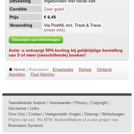
Uitvoering
Ingebonden met harde kaft
Conditie
Zeer goed
Prijs
€ 6,45
Verzending
Via PostNL incl. Track & Trace.
(meer info)
Toevoegen aan winkelwagen
Actie: u ontvangt 50% korting bij gelijktijdige bestelling
van 5 of meer (verschillende) boeken!
Home
| Rubrieken:
Engelstalig
Religie
Ghilardi
Agostino
Paul Hamlyn
Tweedehands boeken
|
Voorwaarden
|
Privacy
|
Copyright
|
Disclaimer
|
Links
Over Ons
|
Contact
|
Veelgestelde Vragen
|
Sitemap
|
Winkelwagen
Prijzen zijn incl. 9% BTW. BoekenWebsite.nl is een project van
Brainwave Systems
.