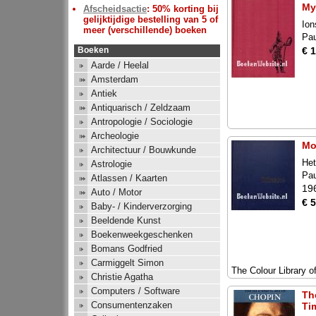
My
Afscheidsactie
: 50% korting bij
gelijktijdige bestelling van 5 of
Ion
meer (verschillende) boeken
Pa
€ 
Boeken
Aarde / Heelal
Amsterdam
Antiek
Antiquarisch / Zeldzaam
Antropologie / Sociologie
Archeologie
Mo
Architectuur / Bouwkunde
Het
Astrologie
Pa
Atlassen / Kaarten
19
Auto / Motor
€ 5
Baby- / Kinderverzorging
Beeldende Kunst
Boekenweekgeschenken
Bomans Godfried
Carmiggelt Simon
The Colour Library of
Christie Agatha
Computers / Software
Th
Consumentenzaken
Ti