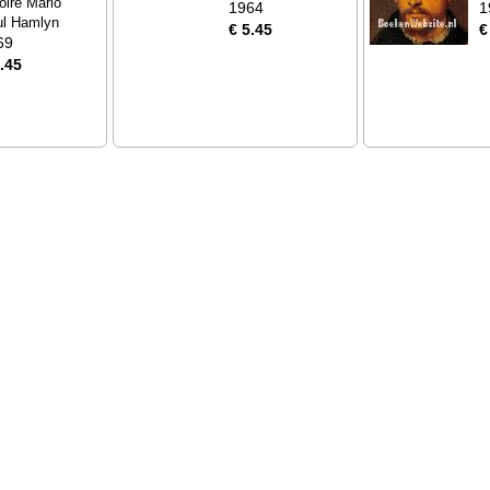
oire Mario
1964
1
ul Hamlyn
€ 5.45
€
69
.45