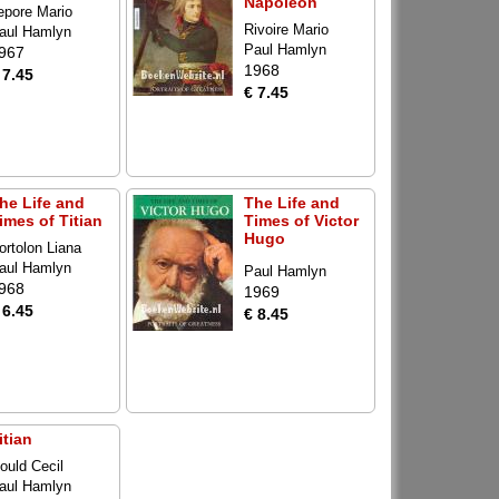
Napoleon
epore Mario
Rivoire Mario
aul Hamlyn
Paul Hamlyn
967
1968
 7.45
€ 7.45
he Life and
The Life and
imes of Titian
Times of Victor
Hugo
ortolon Liana
aul Hamlyn
Paul Hamlyn
968
1969
 6.45
€ 8.45
itian
ould Cecil
aul Hamlyn