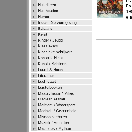
Riv
Huisdieren
Pa
Huishouden
19
Humor
€ 6
Industriële vormgeving
Italiaans
Kerst
Kinder / Jeugd
Klassiekers
Klassieke schrijvers
Konsalik Heinz
Kunst / Schilders
Laurel & Hardy
Literatuur
Luchtvaart
Luisterboeken
Maatschappij / Milieu
Maclean Alistair
Maritiem / Watersport
Medisch / Gezondheid
Misdaadverhalen
Muziek / Artiesten
Mysteries / Mythen