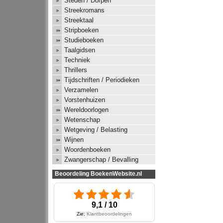
Steden / Dorpen
Streekromans
Streektaal
Stripboeken
Studieboeken
Taalgidsen
Techniek
Thrillers
Tijdschriften / Periodieken
Verzamelen
Vorstenhuizen
Wereldoorlogen
Wetenschap
Wetgeving / Belasting
Wijnen
Woordenboeken
Zwangerschap / Bevalling
Beoordeling BoekenWebsite.nl
9,1 / 10
Zie:
Klantbeoordelingen