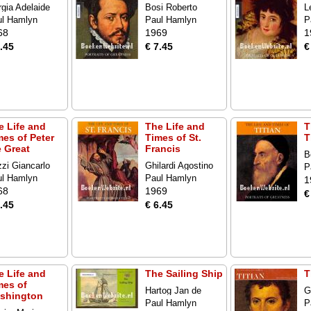
gia Adelaide
Bosi Roberto
L
ul Hamlyn
Paul Hamlyn
P
68
1969
1
.45
€ 7.45
€
e Life and
The Life and
T
mes of Peter
Times of St.
T
e Great
Francis
B
zi Giancarlo
Ghilardi Agostino
P
ul Hamlyn
Paul Hamlyn
1
68
1969
€
.45
€ 6.45
e Life and
The Sailing Ship
T
mes of
Hartog Jan de
G
shington
Paul Hamlyn
P