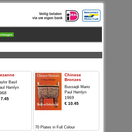
kelwagen
ezanne
Chinese
Bronzes
aylor Basil
Bussagli Mario
aul Hamlyn
Paul Hamlyn
968
1969
 7.45
€ 10.45
70 Plates in Full Colour