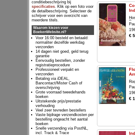
conditiebeschrijving bij
Co
specificaties
. Klik op een foto voor
In
de detailbeschrijving. Selecteer de
schrijver voor een overzicht van
Hos
meerdere titels.
Pas
Pa
Waarom kiezen voor
19
BoekenWebsite.nl?
€ 5
Voor 16:00 besteld en betaald:
normaliter dezelfde werkdag
verzonden
14 dagen niet goed, geld terug
garantie
Eenvoudig bestellen, zonder
registratieprocedure
Fl
Professioneel verpakt en
verzonden
Ar
Betaling via iDEAL,
Rog
Bancontact/Mister Cash of
Pa
overschrijving
Grote voorraad tweedehands
19
boeken
€ 
Uitstekende prijs/prestatie
verhouding
Veel zeer tevreden bestellers
Vaste bijdrage verzendkosten per
bestelling ongeacht het aantal
boeken
Snelle verzending via PostNL,
incl. Track & Trace
In