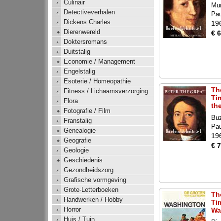
Culinair
Mur
Detectiveverhalen
Pa
Dickens Charles
19
Dierenwereld
€ 6
Doktersromans
Duitstalig
Economie / Management
Engelstalig
Esoterie / Homeopathie
Th
Fitness / Lichaamsverzorging
Ti
Flora
th
Fotografie / Film
Buz
Franstalig
Pa
Genealogie
19
Geografie
€ 7
Geologie
Geschiedenis
Gezondheidszorg
Grafische vormgeving
Grote-Letterboeken
Th
Handwerken / Hobby
Ti
Horror
Wa
Huis / Tuin