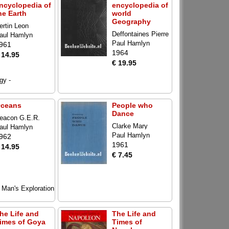
ncyclopedia of
encyclopedia of
he Earth
world
Geography
ertin Leon
Deffontaines Pierre
aul Hamlyn
Paul Hamlyn
961
1964
 14.95
€ 19.95
gy -
ceans
People who
Dance
eacon G.E.R.
Clarke Mary
aul Hamlyn
Paul Hamlyn
962
1961
 14.95
€ 7.45
f Man's Exploration
he Life and
The Life and
imes of Goya
Times of