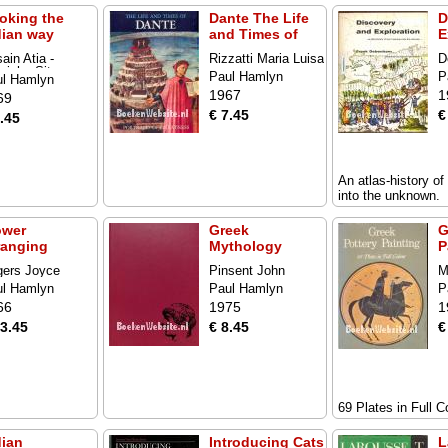
oking the
Dante The Life
D
dian way
and Times of
E
ain Atia -
Rizzatti Maria Luisa
D
richa Sita
Paul Hamlyn
P
ul Hamlyn
1967
1
69
€ 7.45
€
.45
An atlas-history o
into the unknown.
ower
Greek
G
ranging
Mythology
P
ers Joyce
Pinsent John
M
ul Hamlyn
Paul Hamlyn
P
66
1975
1
13.45
€ 8.45
€
69 Plates in Full C
dian
Introducing Cats
L