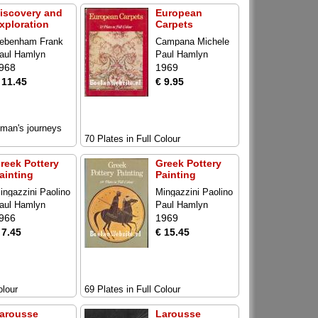
iscovery and
European
xploration
Carpets
ebenham Frank
Campana Michele
aul Hamlyn
Paul Hamlyn
968
1969
 11.45
€ 9.95
f man's journeys
70 Plates in Full Colour
reek Pottery
Greek Pottery
ainting
Painting
ingazzini Paolino
Mingazzini Paolino
aul Hamlyn
Paul Hamlyn
966
1969
 7.45
€ 15.45
olour
69 Plates in Full Colour
arousse
Larousse