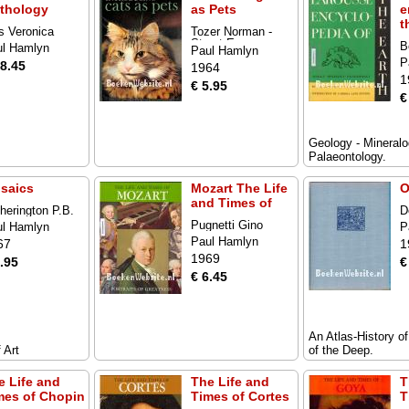
thology
as Pets
e
t
s Veronica
Tozer Norman -
Street Emma
B
ul Hamlyn
Paul Hamlyn
P
18.45
1964
1
€ 5.95
€
Geology - Mineralo
Palaeontology.
saics
Mozart The Life
O
and Times of
herington P.B.
D
Pugnetti Gino
ul Hamlyn
P
Paul Hamlyn
67
1
1969
.95
€
€ 6.45
An Atlas-History o
 Art
of the Deep.
e Life and
The Life and
T
mes of Chopin
Times of Cortes
T