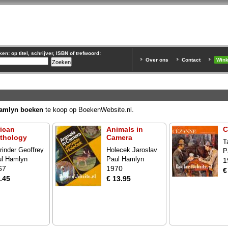
n: op titel, schrijver, ISBN of trefwoord:
Over ons
Contact
Win
amlyn boeken
te koop op BoekenWebsite.nl.
rican
Animals in
C
thology
Camera
T
rinder Geoffrey
Holecek Jaroslav
P
ul Hamlyn
Paul Hamlyn
1
67
1970
€
.45
€ 13.95