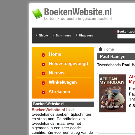
Boeken zoeke
Nieuw
Schrijvers
Uitgevers
Home
Home
Paul Hamlyn
Nieuw toegevoegd
Tweedehands
Paul H
Nieuws
Af
My
Winkelwagen
Par
Afrekenen
Pa
19
BoekenWebsite.nl
€ 8
BoekenWebsite.nl
biedt
tweedehands boeken, tijdschriften
en strips aan. De artikelen zijn
tweedehands, maar over het
algemeen in een zeer goede
conditie. Zie voor een uitleg van de