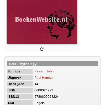
Greek Mythology
Schrijver
Pinsent John
Uitgever
Paul Hamlyn
Bladzijden
141
ISBN
0600024229
ISBN13
9780600024224
Taal
Engels