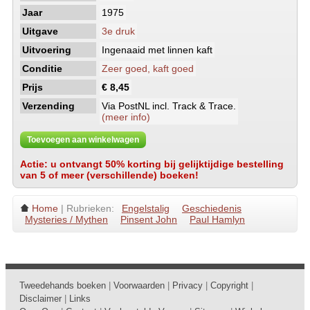
Jaar
1975
Uitgave
3e druk
Uitvoering
Ingenaaid met linnen kaft
Conditie
Zeer goed, kaft goed
Prijs
€ 8,45
Verzending
Via PostNL incl. Track & Trace.
(meer info)
Toevoegen aan winkelwagen
Actie: u ontvangt 50% korting bij gelijktijdige bestelling
van 5 of meer (verschillende) boeken!
Home
| Rubrieken:
Engelstalig
Geschiedenis
Mysteries / Mythen
Pinsent John
Paul Hamlyn
Tweedehands boeken
|
Voorwaarden
|
Privacy
|
Copyright
|
Disclaimer
|
Links