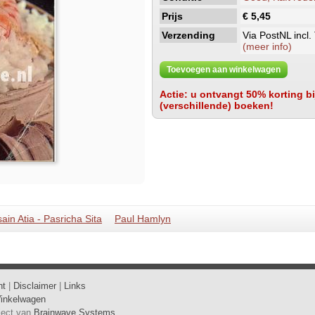
Prijs
€ 5,45
Verzending
Via PostNL incl.
(meer info)
Toevoegen aan winkelwagen
Actie: u ontvangt 50% korting bij
(verschillende) boeken!
ain Atia - Pasricha Sita
Paul Hamlyn
ht
|
Disclaimer
|
Links
inkelwagen
oject van
Brainwave Systems
.