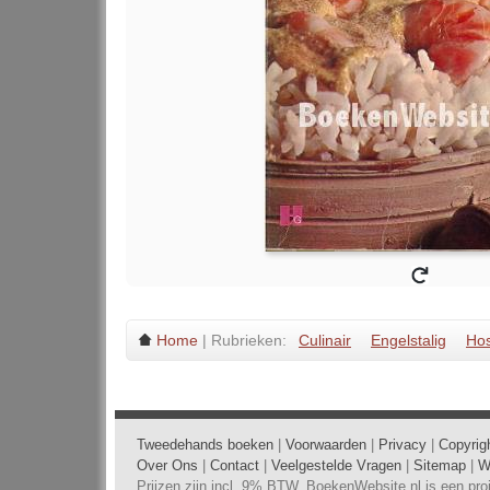
Home
| Rubrieken:
Culinair
Engelstalig
Hos
Tweedehands boeken
|
Voorwaarden
|
Privacy
|
Copyrig
Over Ons
|
Contact
|
Veelgestelde Vragen
|
Sitemap
|
W
Prijzen zijn incl. 9% BTW. BoekenWebsite.nl is een pr