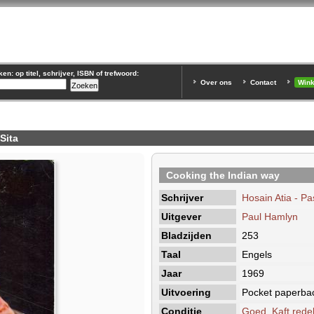
n: op titel, schrijver, ISBN of trefwoord:
Over ons
Contact
Win
Sita
Cooking the Indian way
Schrijver
Hosain Atia - Pa
Uitgever
Paul Hamlyn
Bladzijden
253
Taal
Engels
Jaar
1969
Uitvoering
Pocket paperba
Conditie
Goed, Kaft redel