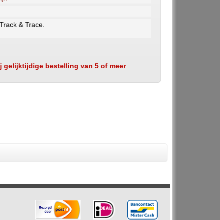
 Track & Trace.
 gelijktijdige bestelling van 5 of meer