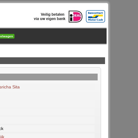
kelwagen
sricha Sita
ck
ijk