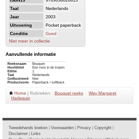
ISBN13
9789036028615
Taal
Nederlands
Jaar
2003
Uitvoering
Pocket paperback
Conditie
Goed
Niet meer in collectie
Aanvullende informatie
Reeksnaam
Bouquet
Hoofdtitel
Een roos in de tropen
Editie
1
Taal
Nederlands
Geillustreerd
Nee
Productvorm
Paperback / softback
Home
| Rubrieken:
Bouquet reeks
Way Margaret
Harlequin
Tweedehands boeken
|
Voorwaarden
|
Privacy
|
Copyright
|
Disclaimer
|
Links