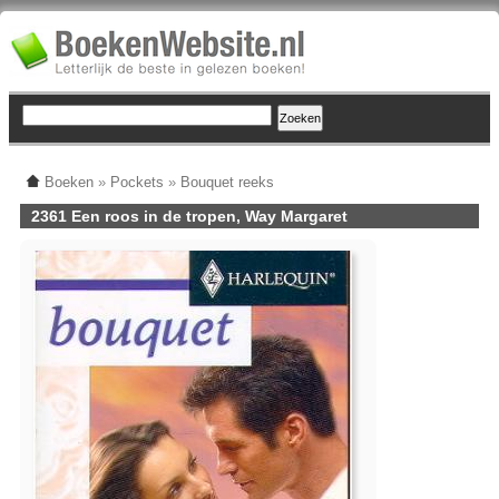
Boeken
»
Pockets
»
Bouquet reeks
2361 Een roos in de tropen, Way Margaret