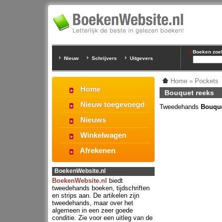
Boeken zoeke
Nieuw
Schrijvers
Uitgevers
Home
»
Pockets
Home
Bouquet reeks
Nieuw toegevoegd
Tweedehands
Bouque
Nieuws
Winkelwagen
Afrekenen
BoekenWebsite.nl
BoekenWebsite.nl
biedt
tweedehands boeken, tijdschriften
en strips aan. De artikelen zijn
tweedehands, maar over het
algemeen in een zeer goede
conditie. Zie voor een uitleg van de