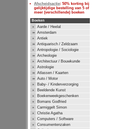
Afscheidsactie
: 50% korting bij
gelijktijdige bestelling van 5 of
meer (verschillende) boeken
Boeken
Aarde / Heelal
Amsterdam
Antiek
Antiquarisch / Zeldzaam
Antropologie / Sociologie
Archeologie
Architectuur / Bouwkunde
Astrologie
Atlassen / Kaarten
Auto / Motor
Baby- / Kinderverzorging
Beeldende Kunst
Boekenweekgeschenken
Bomans Godfried
Carmiggelt Simon
Christie Agatha
Computers / Software
Consumentenzaken