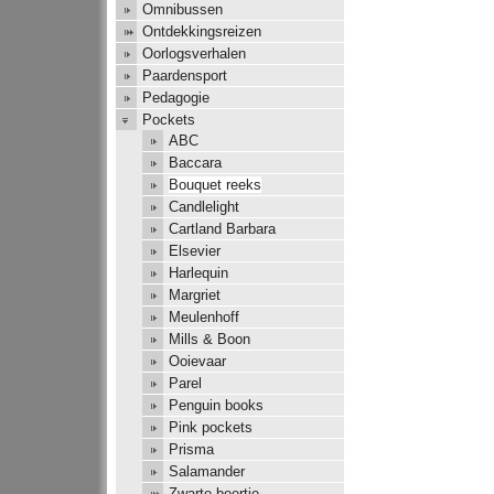
Omnibussen
Ontdekkingsreizen
Oorlogsverhalen
Paardensport
Pedagogie
Pockets
ABC
Baccara
Bouquet reeks
Candlelight
Cartland Barbara
Elsevier
Harlequin
Margriet
Meulenhoff
Mills & Boon
Ooievaar
Parel
Penguin books
Pink pockets
Prisma
Salamander
Zwarte beertje