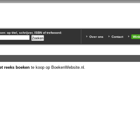
n: op titel, schrijver, ISBN of trefwoord:
Over ons
Contact
Win
t reeks boeken
te koop op BoekenWebsite.nl.