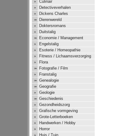
Culinair
Detectiveverhalen
Dickens Charles
Dierenwereld
Doktersromans
Duitstalig
Economie / Management
Engelstalig
Esoterie / Homeopathie
Fitness / Lichaamsverzorging
Flora
Fotografie / Film
Franstalig
Genealogie
Geografie
Geologie
Geschiedenis
Gezondheidszorg
Grafische vormgeving
Grote-Letterboeken
Handwerken / Hobby
Horror
Huis / Tuin