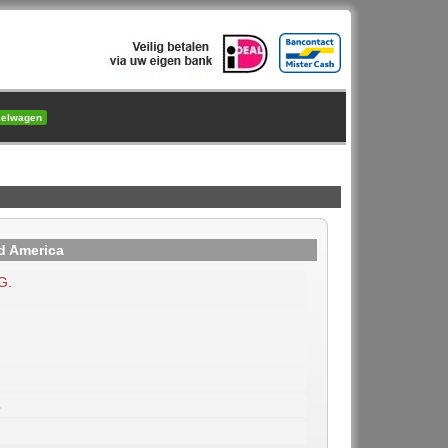
kelwagen
d America
G.
3