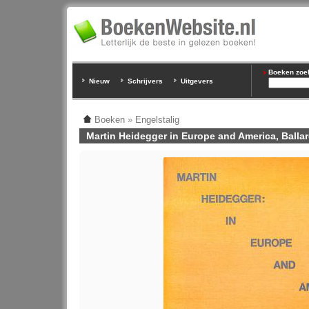
Boeken zoeke
Nieuw
Schrijvers
Uitgevers
Boeken
»
Engelstalig
Martin Heidegger in Europe and America, Ballar