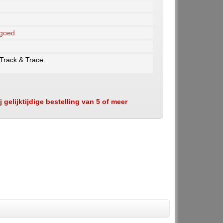
 goed
 Track & Trace.
 gelijktijdige bestelling van 5 of meer