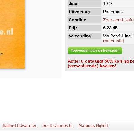
Jaar
1973
Uitvoering
Paperback
Conditie
Zeer goed, kaft
Prijs
€ 23,45
Verzending
Via PostNL incl.
(meer info)
Toevoegen aan winkelwagen
Actie: u ontvangt 50% korting bij
(verschillende) boeken!
Ballard Edward G.
Scott Charles E.
Martinus Nijhoff