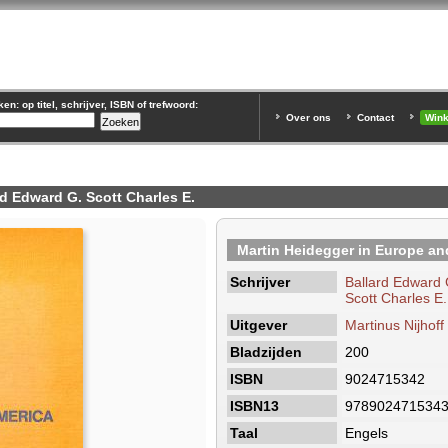
n: op titel, schrijver, ISBN of trefwoord:
Over ons
Contact
Win
d Edward G. Scott Charles E.
Martin Heidegger in Europe an
Schrijver
Ballard Edward 
Scott Charles E.
Uitgever
Martinus Nijhoff
Bladzijden
200
ISBN
9024715342
ISBN13
978902471534
Taal
Engels