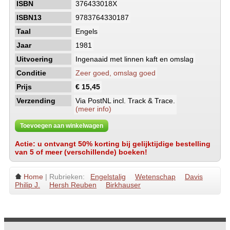
ISBN
376433018X
ISBN13
9783764330187
Taal
Engels
Jaar
1981
Uitvoering
Ingenaaid met linnen kaft en omslag
Conditie
Zeer goed, omslag goed
Prijs
€ 15,45
Verzending
Via PostNL incl. Track & Trace.
(meer info)
Toevoegen aan winkelwagen
Actie: u ontvangt 50% korting bij gelijktijdige bestelling
van 5 of meer (verschillende) boeken!
Home
| Rubrieken:
Engelstalig
Wetenschap
Davis
Philip J.
Hersh Reuben
Birkhauser