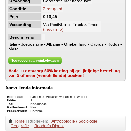
Uitvoering
Gebonden met harde kaft
Conditie
Zeer goed
Prijs
€ 10,45
Verzending
Via PostNL incl. Track & Trace.
(meer info)
Beschrijving
Italie - Joegoslavie - Albanie - Griekenland - Cyprus - Rodos -
Malta.
Toevoegen aan winkelwagen
Actie: u ontvangt 50% korting bij gelijktijdige bestelling
van 5 of meer (verschillende) boeken!
Aanvullende informatie
Hoofdtitel
Landen en volkeren wonen in de wereld
Editie
1
Taal
Nederlands
Geillustreerd
Nee
Productvorm
Hardback
Home
| Rubrieken:
Antropologie / Sociologie
Geografie
Reader's Digest