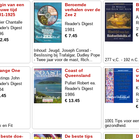
gin van een
Beroemde
B
euwe tijd
verhalen over de
R
01-1925
Zee 2
A
ier Chantalle
R
Reader's Digest
der's Digest
1
1981
96
€
€ 7.45
12.45
Inhoud: Jeugd, Joseph Conrad -
Beslissing bij Trafalgar, Dudley Pope
- Twee jaar voor de mast, Rich...
277 v,C. - 192 n.C.
ange One
Coast of
C
Queensland
v
tings John
l
Pullari Robert ea.
der's Digest
K
Reader's Digest
04
e
1986
R
.45
1
€ 13.45
€
1001 Tips voor ee
 en Fit
gezondheid.
 beste doe-
De beste tips
D