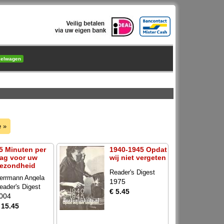
kelwagen
e »
5 Minuten per
1940-1945 Opdat
ag voor uw
wij niet vergeten
ezondheid
Reader's Digest
errmann Angela
1975
eader's Digest
€ 5.45
004
 15.45