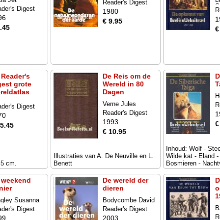
Reader's Digest
S
der's Digest
R
1980
96
1
€ 9.95
.45
€
 Reader's
De Reis om de
D
gest grote
Wereld in 80
T
reldatlas
Dagen
H
Verne Jules
R
der's Digest
Reader's Digest
1
70
1993
€
15.45
€ 10.95
Inhoud: Wolf - Ste
Illustraties van A. De Neuville en L.
Wilde kat - Eland -
.5 cm.
Benett
Bosmieren - Nachtv
 weekend
De wereld der
D
nier
dieren
o
1
gley Susanna
Bodycombe David
B
der's Digest
Reader's Digest
R
99
2003