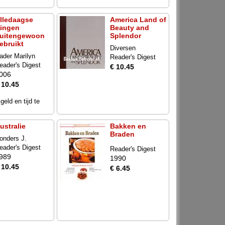
lledaagse
America Land of
ingen
Beauty and
uitengewoon
Splendor
ebruikt
Diversen
ader Marilyn
Reader's Digest
eader's Digest
€ 10.45
006
 10.45
eld en tijd te
ustralie
Bakken en
Braden
onders J.
eader's Digest
Reader's Digest
989
1990
 10.45
€ 6.45