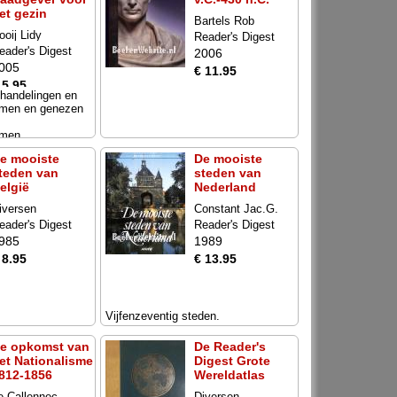
et gezin
Bartels Rob
ooij Lidy
Reader's Digest
eader's Digest
2006
005
€ 11.95
 5.95
ehandelingen en
komen en genezen
men...
e mooiste
De mooiste
teden van
steden van
elgië
Nederland
iversen
Constant Jac.G.
eader's Digest
Reader's Digest
985
1989
 8.95
€ 13.95
Vijfenzeventig steden.
e opkomst van
De Reader's
et Nationalisme
Digest Grote
812-1856
Wereldatlas
e Callennec
Diversen