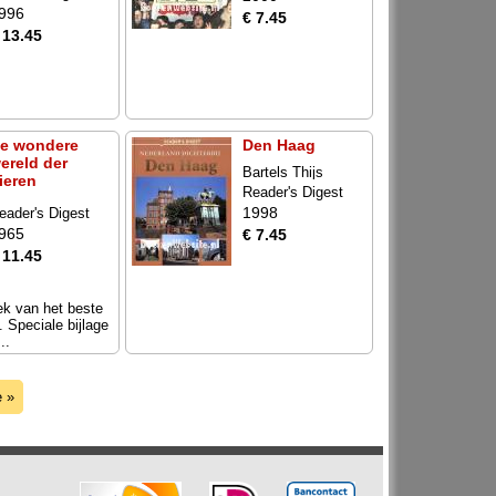
996
€ 7.45
 13.45
e wondere
Den Haag
ereld der
Bartels Thijs
ieren
Reader's Digest
1998
eader's Digest
965
€ 7.45
 11.45
ek van het beste
. Speciale bijlage
..
e »