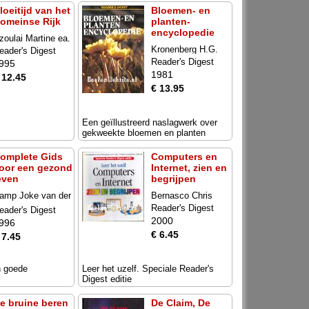
loeitijd van het
Bloemen- en
omeinse Rijk
planten-
encyclopedie
zoulai Martine ea.
Kronenberg H.G.
eader's Digest
Reader's Digest
995
1981
 12.45
€ 13.95
Een geïllustreerd naslagwerk over
gekweekte bloemen en planten
omplete Gids
Computers en
oor een gezond
Internet, zien en
even
begrijpen
amp Joke van der
Bernasco Chris
a.
Reader's Digest
eader's Digest
2000
996
€ 6.45
 7.45
n goede
Leer het uzelf. Speciale Reader's
Digest editie
e bruine beren
De Claim, De