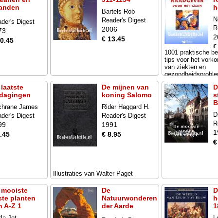
landen
h
Bartels Rob
N
Reader's Digest
der's Digest
R
2006
73
2
€ 13.45
10.45
€
1001 praktische b
tips voor het vor
van ziekten en
gezondheidsproble
 laatste
De mijnen van
D
tdagingen
koning Salomo
s
B
chrane James
Rider Haggard H.
D
der's Digest
Reader's Digest
R
99
1991
1
.45
€ 8.95
€
Illustraties van Walter Paget
 mooiste
De
D
ste planten
Natuurwonderen
h
n A-Z 1
der Aarde
1
la Jet
L