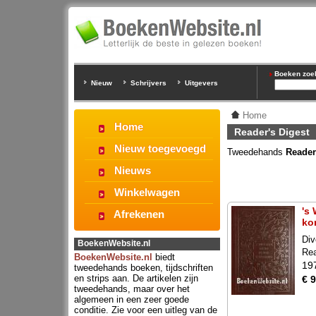
Boeken zoeke
Nieuw
Schrijvers
Uitgevers
Home
Home
Reader's Digest
Nieuw toegevoegd
Tweedehands
Reader
Nieuws
Winkelwagen
's
Afrekenen
ko
Div
BoekenWebsite.nl
Rea
BoekenWebsite.nl
biedt
19
tweedehands boeken, tijdschriften
en strips aan. De artikelen zijn
€ 9
tweedehands, maar over het
algemeen in een zeer goede
conditie. Zie voor een uitleg van de