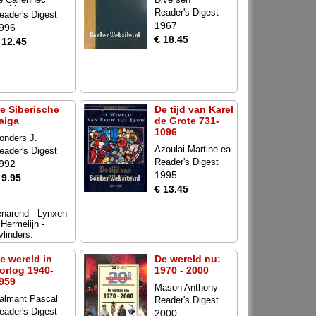
ophie ea.
Reader's Digest
eader's Digest
1967
996
€ 18.45
 12.45
e Siberische
De tijd van Karel
aiga
de Grote 731-
1096
onders J.
Azoulai Martine ea.
eader's Digest
Reader's Digest
992
1995
 9.95
€ 13.45
enarend - Lynxen -
 Hermelijn -
linders.
e wereld in
De wereld nu:
orlog 1940-
1970 - 2000
959
Mason Anthony
almant Pascal
Reader's Digest
eader's Digest
2000