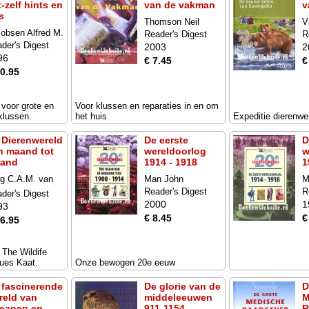
-zelf hints en
van de vakman
v
s
Thomson Neil
V
obsen Alfred M.
Reader's Digest
R
der's Digest
2003
2
96
€ 7.45
€
10.95
voor grote en
Voor klussen en reparaties in en om
 klussen.
het huis
Expeditie dierenwe
 Dierenwereld
De eerste
D
n maand tot
wereldoorlog
w
and
1914 - 1918
1
g C.A.M. van
Man John
M
n
Reader's Digest
R
der's Digest
2000
1
93
€ 8.45
€
16.95
: The Wildife
ques Kaat.
Onze bewogen 20e eeuw
 fascinerende
De glorie van de
D
reld van
middeleeuwen
M
eanen en
911-1154
R