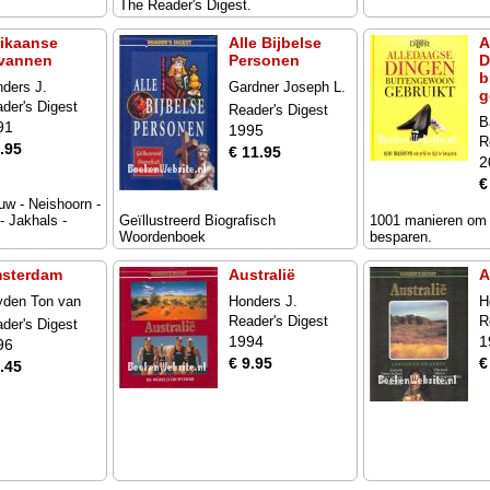
The Reader's Digest.
rikaanse
Alle Bijbelse
A
vannen
Personen
D
b
ders J.
Gardner Joseph L.
g
ea.
der's Digest
Reader's Digest
B
91
1995
R
.95
€ 11.95
2
€
euw - Neishoorn -
 - Jakhals -
Geïllustreerd Biografisch
1001 manieren om g
Woordenboek
besparen.
sterdam
Australië
A
yden Ton van
Honders J.
H
Reader's Digest
R
der's Digest
1994
1
96
€ 9.95
€
.45