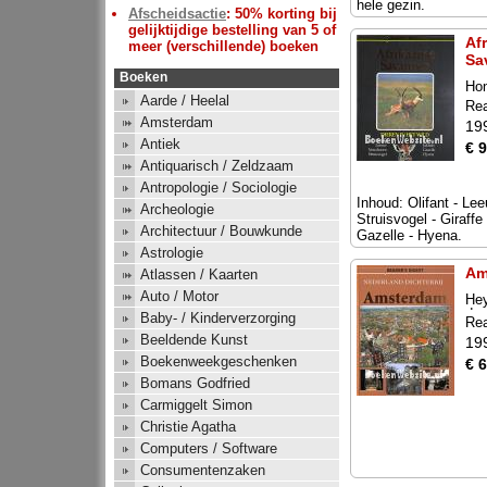
hele gezin.
Afscheidsactie
: 50% korting bij
gelijktijdige bestelling van 5 of
Af
meer (verschillende) boeken
Sa
Boeken
Hon
Aarde / Heelal
Rea
Amsterdam
19
Antiek
€ 9
Antiquarisch / Zeldzaam
Antropologie / Sociologie
Inhoud: Olifant - Le
Archeologie
Struisvogel - Giraffe
Architectuur / Bouwkunde
Gazelle - Hyena.
Astrologie
Am
Atlassen / Kaarten
Auto / Motor
He
der
Baby- / Kinderverzorging
Rea
Beeldende Kunst
19
Boekenweekgeschenken
€ 6
Bomans Godfried
Carmiggelt Simon
Christie Agatha
Computers / Software
Consumentenzaken