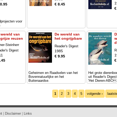
1
10.95
€ 8.45
€
projecten voor
n
 wereld van
De wereld van
D
 grijze reuzen
het ongrijpbare
w
d
ner-Steinherr
Reader's Digest
ne
der's Digest
R
1985
11
1
€ 9.95
.45
€
Geheimen en Raadselen van het
Het grote dierenbo
Bovennatuurlijke en het
uit Reader's Digest
Buitenaardse.
'Het Dieren-ABC.
1
2
3
4
5
volgende ›
laatst
ht
|
Disclaimer
|
Links