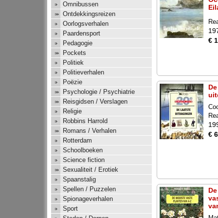
Omnibussen
Ei
Ontdekkingsreizen
Rea
Oorlogsverhalen
19
Paardensport
€ 
Pedagogie
Pockets
Politiek
Politieverhalen
Poëzie
De
Psychologie / Psychiatrie
ui
Reisgidsen / Verslagen
Co
Religie
Rea
Robbins Harrold
19
Romans / Verhalen
€ 6
Rotterdam
Schoolboeken
Science fiction
Sexualiteit / Erotiek
Spaanstalig
Spellen / Puzzelen
De
va
Spionageverhalen
va
Sport
Mat