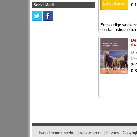
€ 
Social Media
Eenvoudige weekend
een fantastische tui
De
de
Die
An
Rea
20
€ 8
Tweedehands boeken
|
Voorwaarden
|
Privacy
|
Copyrig