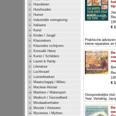
het
Huisdieren
tip
Huishouden
Jac
Humor
Rea
Industriële vormgeving
19
Italiaans
€ 
Kerst
Kinder / Jeugd
Praktische adviezen 
Klassiekers
kleine reparaties en
Klassieke schrijvers
Konsalik Heinz
De
Kunst / Schilders
va
ma
Laurel & Hardy
Literatuur
Ber
de
Luchtvaart
Rea
Luisterboeken
19
Maatschappij / Milieu
€ 
Maclean Alistair
Maritiem / Watersport
Oorspronkelijke titel
Medisch / Gezondheid
Year. Vertaling: Jac
Misdaadverhalen
De
Muziek / Artiesten
we
Mysteries / Mythen
Oc