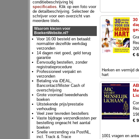
conditiebeschrijving bij
specificaties
. Klik op een foto voor
de detailbeschrijving. Selecteer de
schrijver voor een overzicht van
30
meerdere titels.
da
Waarom kiezen voor
ge
BoekenWebsite.nl?
Gra
Voor 16:00 besteld en betaald:
Rea
normaliter dezelfde werkdag
verzonden
20
14 dagen niet goed, geld terug
€ 6
garantie
Eenvoudig bestellen, zonder
registratieprocedure
Herken en vermijd de
Professioneel verpakt en
hart
verzonden
Betaling via iDEAL,
AB
Bancontact/Mister Cash of
overschrijving
Me
Grote voorraad tweedehands
Li
boeken
Con
Uitstekende prijs/prestatie
Rea
verhouding
Veel zeer tevreden bestellers
19
Vaste bijdrage verzendkosten per
€ 9
bestelling ongeacht het aantal
boeken
Snelle verzending via PostNL,
1001 vragen en antw
incl. Track & Trace