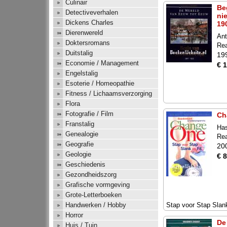
Culinair
Be
Detectiveverhalen
ni
Dickens Charles
19
Dierenwereld
Ant
Doktersromans
Rea
Duitstalig
19
Economie / Management
€ 
Engelstalig
Esoterie / Homeopathie
Fitness / Lichaamsverzorging
Flora
Fotografie / Film
Ch
Franstalig
Has
Genealogie
Rea
Geografie
20
Geologie
€ 8
Geschiedenis
Gezondheidszorg
Grafische vormgeving
Grote-Letterboeken
Stap voor Stap Slank
Handwerken / Hobby
Horror
De
Huis / Tuin