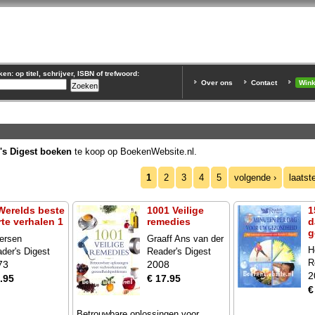
n: op titel, schrijver, ISBN of trefwoord:
Over ons
Contact
Win
's Digest boeken
te koop op BoekenWebsite.nl.
1
2
3
4
5
volgende ›
laatst
 Werelds beste
1001 Veilige
1
rte verhalen 1
remedies
d
g
ersen
Graaff Ans van der
H
der's Digest
Reader's Digest
R
73
2008
2
.95
€ 17.95
€
Betrouwbare oplossingen voor