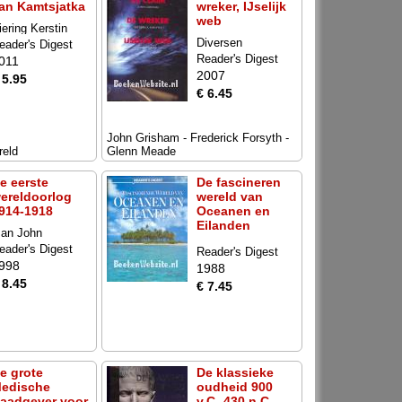
an Kamtsjatka
wreker, IJselijk
web
iering Kerstin
Diversen
eader's Digest
Reader's Digest
011
2007
 5.95
€ 6.45
John Grisham - Frederick Forsyth -
reld
Glenn Meade
e eerste
De fascineren
ereldoorlog
wereld van
914-1918
Oceanen en
Eilanden
an John
eader's Digest
Reader's Digest
998
1988
 8.45
€ 7.45
e grote
De klassieke
edische
oudheid 900
aadgever voor
v.C.-430 n.C.