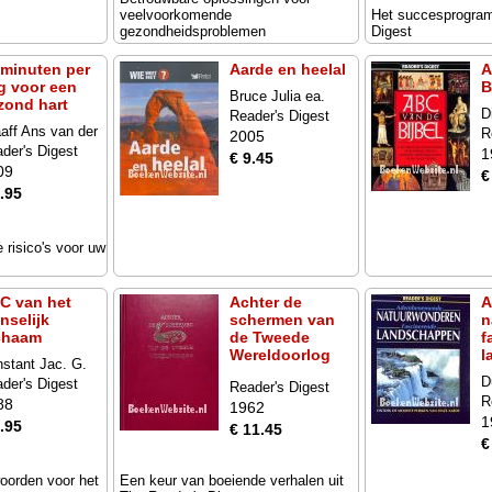
veelvoorkomende
Het succesprogra
gezondheidsproblemen
Digest
 minuten per
Aarde en heelal
A
g voor een
B
Bruce Julia ea.
zond hart
D
Reader's Digest
aff Ans van der
R
2005
der's Digest
1
€ 9.45
09
€
.95
 risico's voor uw
C van het
Achter de
A
nselijk
schermen van
n
chaam
de Tweede
f
Wereldoorlog
l
stant Jac. G.
D
der's Digest
Reader's Digest
R
88
1962
1
.95
€ 11.45
€
oorden voor het
Een keur van boeiende verhalen uit