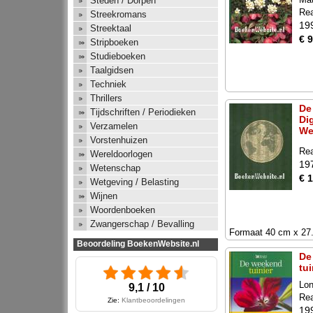
Steden / Dorpen
Rea
Streekromans
19
Streektaal
€ 9
Stripboeken
Studieboeken
Taalgidsen
Techniek
Thrillers
De
Tijdschriften / Periodieken
Di
Verzamelen
We
Vorstenhuizen
Rea
Wereldoorlogen
19
Wetenschap
€ 
Wetgeving / Belasting
Wijnen
Woordenboeken
Zwangerschap / Bevalling
Formaat 40 cm x 27
Beoordeling BoekenWebsite.nl
De
tui
Lon
9,1 / 10
Rea
Zie:
Klantbeoordelingen
19