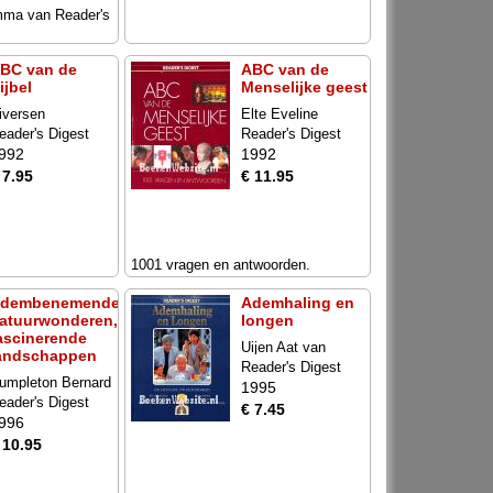
mma van Reader's
BC van de
ABC van de
ijbel
Menselijke geest
iversen
Elte Eveline
eader's Digest
Reader's Digest
992
1992
 7.95
€ 11.95
1001 vragen en antwoorden.
dembenemende
Ademhaling en
atuurwonderen,
longen
ascinerende
Uijen Aat van
andschappen
Reader's Digest
umpleton Bernard
1995
eader's Digest
€ 7.45
996
 10.95