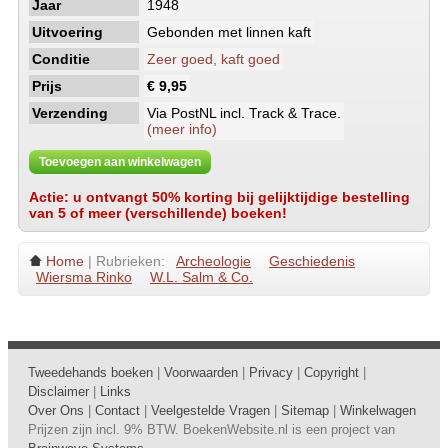
Jaar
1948
Uitvoering
Gebonden met linnen kaft
Conditie
Zeer goed, kaft goed
Prijs
€ 9,95
Verzending
Via PostNL incl. Track & Trace.
(meer info)
Toevoegen aan winkelwagen
Actie: u ontvangt 50% korting bij gelijktijdige bestelling
van 5 of meer (verschillende) boeken!
Home
| Rubrieken:
Archeologie
Geschiedenis
Wiersma Rinko
W.L. Salm & Co.
Tweedehands boeken
|
Voorwaarden
|
Privacy
|
Copyright
|
Disclaimer
|
Links
Over Ons
|
Contact
|
Veelgestelde Vragen
|
Sitemap
|
Winkelwagen
Prijzen zijn incl. 9% BTW. BoekenWebsite.nl is een project van