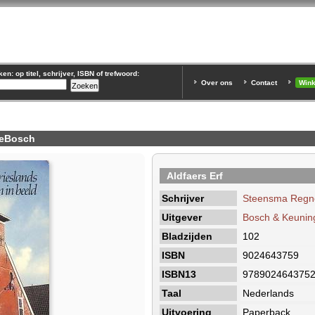
n: op titel, schrijver, ISBN of trefwoord:
Over ons
Contact
Win
keBosch
Aldfaers Erf
Schrijver
Steensma Regn
Uitgever
Bosch & Keunin
Bladzijden
102
ISBN
9024643759
ISBN13
978902464375
Taal
Nederlands
Uitvoering
Paperback