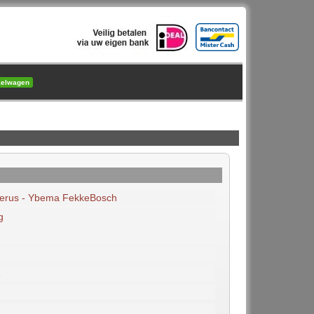
kelwagen
erus - Ybema FekkeBosch
g
2