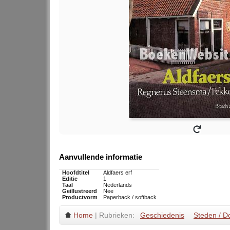
Aanvullende informatie
Hoofdtitel
Aldfaers erf
Editie
1
Taal
Nederlands
Geillustreerd
Nee
Productvorm
Paperback / softback
Home
| Rubrieken:
Geschiedenis
Steden / D