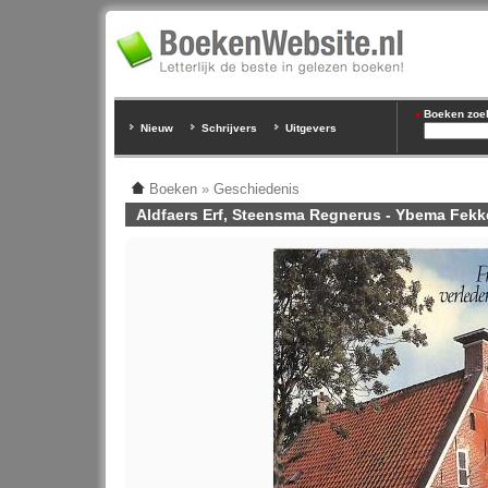
Boeken zoeke
Nieuw
Schrijvers
Uitgevers
Boeken
»
Geschiedenis
Aldfaers Erf, Steensma Regnerus - Ybema Fek