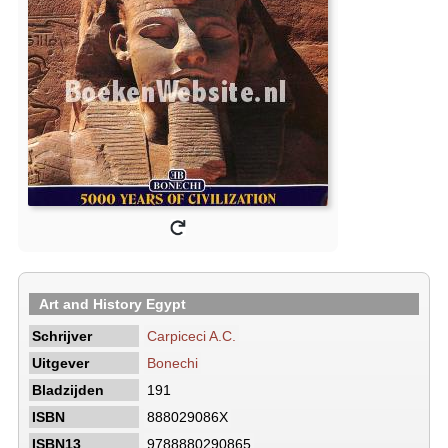
Art and History Egypt
Schrijver
Carpiceci A.C.
Uitgever
Bonechi
Bladzijden
191
ISBN
888029086X
ISBN13
9788880290865