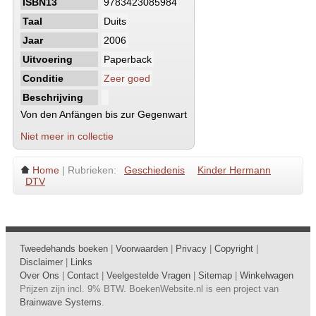
ISBN13
9783423085984
Taal
Duits
Jaar
2006
Uitvoering
Paperback
Conditie
Zeer goed
Beschrijving
Von den Anfängen bis zur Gegenwart
Niet meer in collectie
Home
| Rubrieken:
Geschiedenis
Kinder Hermann
DTV
Tweedehands boeken
|
Voorwaarden
|
Privacy
|
Copyright
|
Disclaimer
|
Links
Over Ons
|
Contact
|
Veelgestelde Vragen
|
Sitemap
|
Winkelwagen
Prijzen zijn incl. 9% BTW. BoekenWebsite.nl is een project van
Brainwave Systems
.