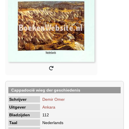
Cappadocië wieg der geschiedenis
Schrijver
Demir Omer
Uitgever
Ankara
Bladzijden
112
Taal
Nederlands