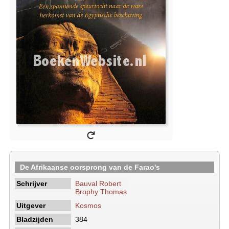
De Afrikaanse oorsprong van de Farao's
Schrijver
Bauval Robert
Brophy Thomas
Uitgever
Kosmos
Bladzijden
384