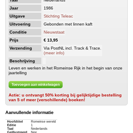
Taal
Nederlands
Jaar
1986
Uitgave
Stichting Teleac
Uitvoering
Gebonden met linnen kaft
Conditie
Nieuwstaat
Prijs
€ 13,95
Verzending
Via PostNL incl. Track & Trace.
(meer info)
Beschrijving
Leven en werken in het Romeinse Rijk in het begin van onze
jaartelling
Toevoegen aan winkelwagen
Actie: u ontvangt 50% korting bij gelijktijdige bestelling
van 5 of meer (verschillende) boeken!
Aanvullende informatie
Hoofdtitel
Romeinse wereld
Editie
1
Taal
Nederlands
Geillustreerd
Nee