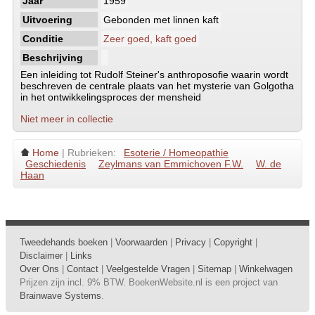
Jaar
1959
Uitvoering
Gebonden met linnen kaft
Conditie
Zeer goed, kaft goed
Beschrijving
Een inleiding tot Rudolf Steiner's anthroposofie waarin wordt
beschreven de centrale plaats van het mysterie van Golgotha
in het ontwikkelingsproces der mensheid
Niet meer in collectie
Home
| Rubrieken:
Esoterie / Homeopathie
Geschiedenis
Zeylmans van Emmichoven F.W.
W. de
Haan
Tweedehands boeken
|
Voorwaarden
|
Privacy
|
Copyright
|
Disclaimer
|
Links
Over Ons
|
Contact
|
Veelgestelde Vragen
|
Sitemap
|
Winkelwagen
Prijzen zijn incl. 9% BTW. BoekenWebsite.nl is een project van
Brainwave Systems
.