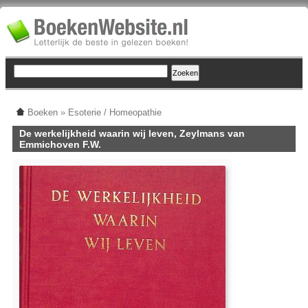
Boeken
»
Esoterie / Homeopathie
De werkelijkheid waarin wij leven, Zeylmans van
Emmichoven F.W.