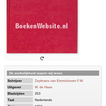
De werkelijkheid waarin wij leven
Schrijver
Zeylmans van Emmichoven F.W.
Uitgever
W. de Haan
Bladzijden
253
Taal
Nederlands